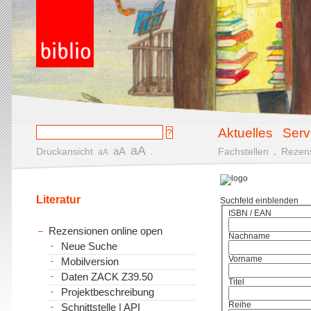
Aktuelles
Serv
aA
aA
Druckansicht
.
Fachstellen
.
Rezen
aA
Literatur
Suchfeld einblenden
ISBN / EAN
Rezensionen online open
Nachname
Neue Suche
Vorname
Mobilversion
Daten ZACK Z39.50
Titel
Projektbeschreibung
Reihe
Schnittstelle | API