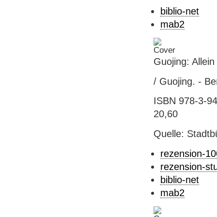
biblio-net
mab2
Guojing: Allein
/ Guojing. - Ber
ISBN 978-3-946
20,60
Quelle: Stadtb
rezension-1
rezension-st
biblio-net
mab2