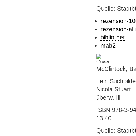
Quelle: Stadtb
rezension-1
rezension-alli
biblio-net
mab2
McClintock, B
: ein Suchbild
Nicola Stuart. 
überw. Ill.
ISBN 978-3-941
13,40
Quelle: Stadtb