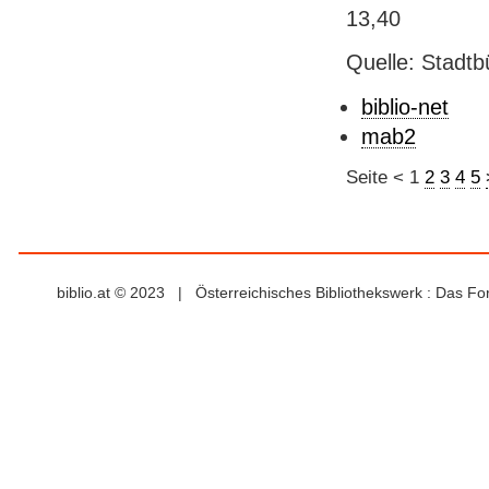
13,40
Quelle: Stadtb
biblio-net
mab2
Seite
<
1
2
3
4
5
biblio.at © 2023 | Österreichisches Bibliothekswerk : Das F