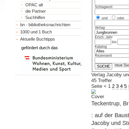
OPAC alt
Schlagwort
die Partner
Suchhilfen
und
oder
bn - bibliotheksnachrichten
Verlag
1000 und 1 Buch
Ersch.-Jahr
Aktuelle Buchtipps
bis
Katalog
gefördert durch das
Rezensent
neue Su
Verlag Jacoby un
45 Treffer
Seite
<
1
2
3
4
5
Teckentrup, B
: auf der Bauste
Jacoby und Stua