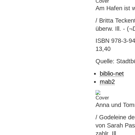
Am Hafen ist w
/ Britta Tecken
überw. Ill. -
ISBN 978-3-941
13,40
Quelle: Stadtb
biblio-net
mab2
Anna und Tom
/ Godeleine de
von Sarah Pasq
zahlr. Ill.