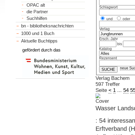
OPAC alt
Schlagwort
die Partner
Suchhilfen
und
oder
bn - bibliotheksnachrichten
Verlag
1000 und 1 Buch
Ersch.-Jahr
Aktuelle Buchtipps
bis
Katalog
gefördert durch das
Rezensent
neue Su
Verlag Bachem
597 Treffer
Seite
<
1
...
54
5
Wasser Landsch
: 54 interessa
Erftverband (Hr