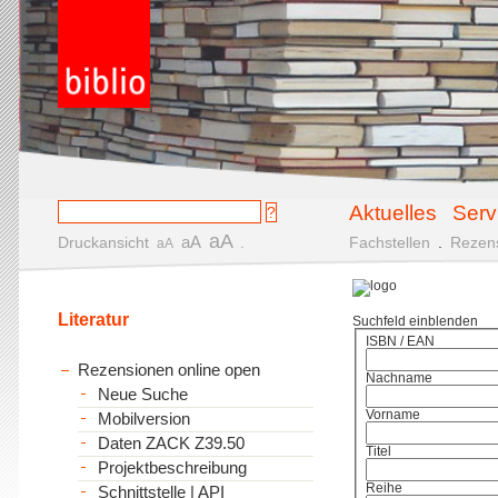
Aktuelles
Serv
aA
aA
Druckansicht
.
Fachstellen
.
Rezen
aA
Literatur
Suchfeld einblenden
ISBN / EAN
Rezensionen online open
Nachname
Neue Suche
Vorname
Mobilversion
Daten ZACK Z39.50
Titel
Projektbeschreibung
Reihe
Schnittstelle | API