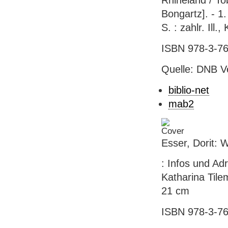
Rhineland / To
Bongartz]. - 1
S. : zahlr. Ill.,
ISBN 978-3-76
Quelle: DNB V
biblio-net
mab2
Esser, Dorit: W
: Infos und Ad
Katharina Tilem
21 cm
ISBN 978-3-76