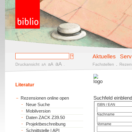
Aktuelles
Serv
aA
aA
Druckansicht
.
Fachstellen
.
Rezen
aA
Literatur
Suchfeld einblen
Rezensionen online open
Neue Suche
ISBN / EAN
Mobilversion
Nachname
Daten ZACK Z39.50
Projektbeschreibung
Vorname
Schnittstelle | API