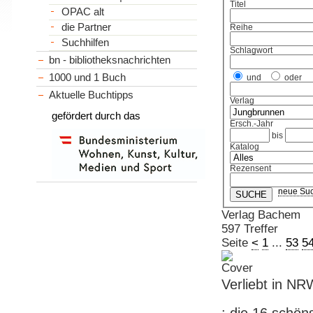
Titel
OPAC alt
die Partner
Reihe
Suchhilfen
Schlagwort
bn - bibliotheksnachrichten
1000 und 1 Buch
und
oder
Aktuelle Buchtipps
Verlag
gefördert durch das
Ersch.-Jahr
bis
Katalog
Rezensent
neue Su
Verlag Bachem
597 Treffer
Seite
<
1
...
53
5
Verliebt in NR