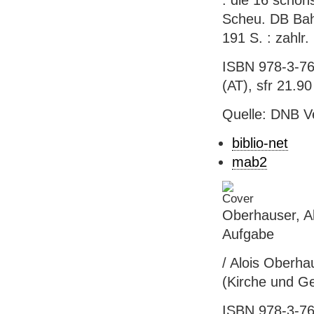
: die 16 schön
Scheu. DB Bahn
191 S. : zahlr.
ISBN 978-3-76
(AT), sfr 21.90 
Quelle: DNB V
biblio-net
mab2
Oberhauser, Al
Aufgabe
/ Alois Oberha
(Kirche und Ge
ISBN 978-3-76