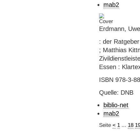
mab2
Erdmann, Uwe:
: der Ratgeber
; Matthias Kit
Zivildienstleis
Essen : Klarte
ISBN 978-3-88
Quelle: DNB
biblio-net
mab2
Seite
<
1
...
18
1