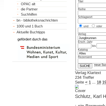
Titel
OPAC alt
die Partner
Reihe
Suchhilfen
Schlagwort
bn - bibliotheksnachrichten
1000 und 1 Buch
und
oder
Aktuelle Buchtipps
Verlag
gefördert durch das
Ersch.-Jahr
bis
Katalog
Rezensent
neue Su
Verlag Klartext
234 Treffer
Seite
<
1
...
18
1
Schlutz, Karl 