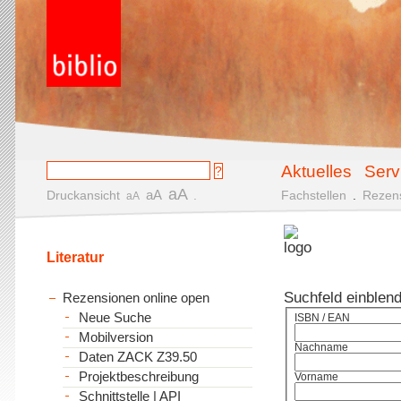
Aktuelles
Serv
aA
aA
Druckansicht
.
Fachstellen
.
Rezen
aA
Literatur
Suchfeld einblen
Rezensionen online open
Neue Suche
ISBN / EAN
Mobilversion
Nachname
Daten ZACK Z39.50
Projektbeschreibung
Vorname
Schnittstelle | API