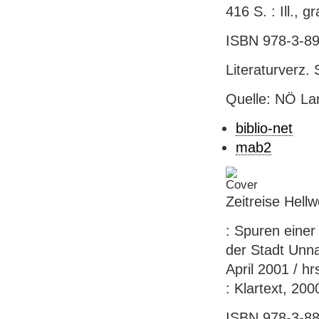
416 S. : Ill., g
ISBN 978-3-89
Literaturverz.
Quelle: NÖ Lan
biblio-net
mab2
Zeitreise Hell
: Spuren einer
der Stadt Unn
April 2001 / h
: Klartext, 2000
ISBN 978-3-88