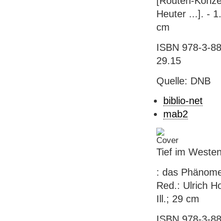
[Routen-Konzep
Heuter ...]. - 1
cm
ISBN 978-3-88
29.15
Quelle: DNB
biblio-net
mab2
Tief im Weste
: das Phänome
Red.: Ulrich Ho
Ill.; 29 cm
ISBN 978-3-88