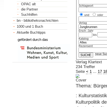
OPAC alt
Schlagwort
die Partner
Suchhilfen
und
oder
bn - bibliotheksnachrichten
Verlag
1000 und 1 Buch
Ersch.-Jahr
Aktuelle Buchtipps
bis
Katalog
gefördert durch das
Rezensent
neue Su
Verlag Klartext
234 Treffer
Seite
<
1
...
17
1
Thema: Bürger
: Kulturstatisti
Kulturpolitik d