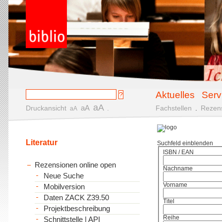
Aktuelles
Serv
aA
aA
Druckansicht
.
Fachstellen
.
Rezen
aA
Literatur
Suchfeld einblenden
ISBN / EAN
Rezensionen online open
Nachname
Neue Suche
Vorname
Mobilversion
Daten ZACK Z39.50
Titel
Projektbeschreibung
Reihe
Schnittstelle | API