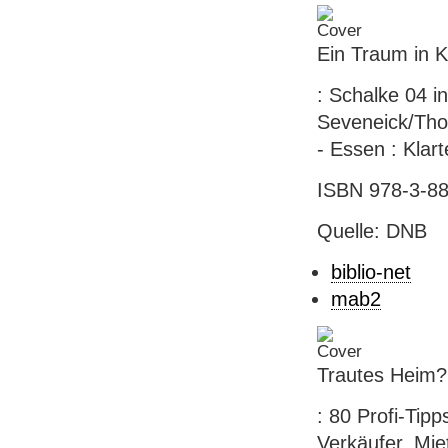
Ein Traum in K
: Schalke 04 i
Seveneick/Thom
- Essen : Klart
ISBN 978-3-88
Quelle: DNB
biblio-net
mab2
Trautes Heim?
: 80 Profi-Tip
Verkäufer, Miet