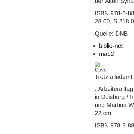
der Alten Syna
ISBN 978-3-884
28.60, S 218.
Quelle: DNB
biblio-net
mab2
Trotz alledem!
: Arbeiterallta
in Duisburg / 
und Martina Will
22 cm
ISBN 978-3-88