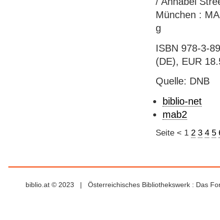
/ Annabel Stre
München : MALI
g
ISBN 978-3-89
(DE), EUR 18.5
Quelle: DNB
biblio-net
mab2
Seite
<
1
2
3
4
5
biblio.at © 2023 | Österreichisches Bibliothekswerk : Das F