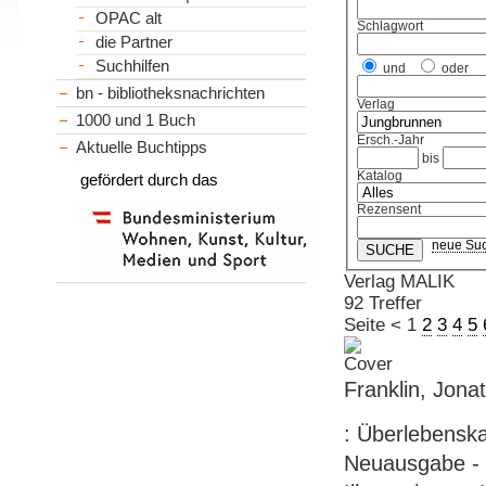
OPAC alt
Schlagwort
die Partner
Suchhilfen
und
oder
bn - bibliotheksnachrichten
Verlag
1000 und 1 Buch
Ersch.-Jahr
Aktuelle Buchtipps
bis
Katalog
gefördert durch das
Rezensent
neue Su
Verlag MALIK
92 Treffer
Seite
<
1
2
3
4
5
Franklin, Jona
: Überlebenska
Neuausgabe - 