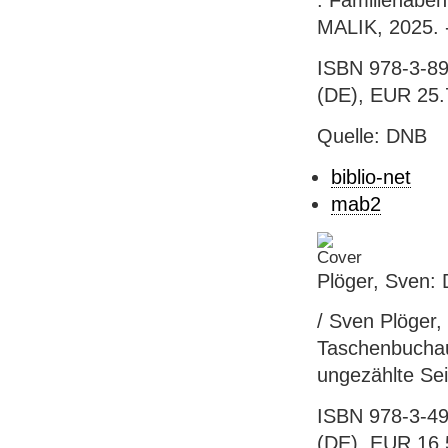
: Familienaben
MALIK, 2025. -
ISBN 978-3-89
(DE), EUR 25.7
Quelle: DNB
biblio-net
mab2
Plöger, Sven: 
/ Sven Plöger, 
Taschenbuchau
ungezählte Seit
ISBN 978-3-49
(DE), EUR 16.5