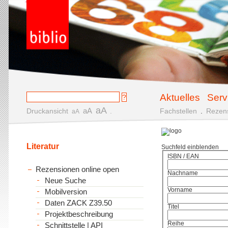
Aktuelles
Serv
aA
aA
Druckansicht
.
Fachstellen
.
Rezen
aA
Literatur
Suchfeld einblenden
ISBN / EAN
Rezensionen online open
Nachname
Neue Suche
Vorname
Mobilversion
Daten ZACK Z39.50
Titel
Projektbeschreibung
Reihe
Schnittstelle | API