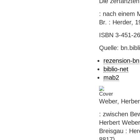
Die zertanzte
: nach einem M
Br. : Herder, 19
ISBN 3-451-260
Quelle: bn.bib
rezension-bn
biblio-net
mab2
Weber, Herber
: zwischen Be
Herbert Weber 
Breisgau : Her
8817)