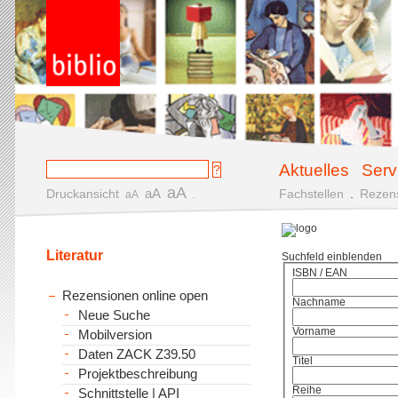
Aktuelles
Serv
aA
aA
Druckansicht
.
Fachstellen
.
Rezen
aA
Literatur
Suchfeld einblenden
ISBN / EAN
Rezensionen online open
Nachname
Neue Suche
Vorname
Mobilversion
Daten ZACK Z39.50
Titel
Projektbeschreibung
Reihe
Schnittstelle | API