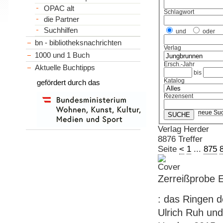
OPAC alt
Schlagwort
die Partner
Suchhilfen
und
oder
bn - bibliotheksnachrichten
Verlag
1000 und 1 Buch
Ersch.-Jahr
Aktuelle Buchtipps
bis
Katalog
gefördert durch das
Rezensent
neue Su
Verlag Herder
8876 Treffer
Seite
<
1
...
875
Zerreißprobe 
: das Ringen d
Ulrich Ruh und