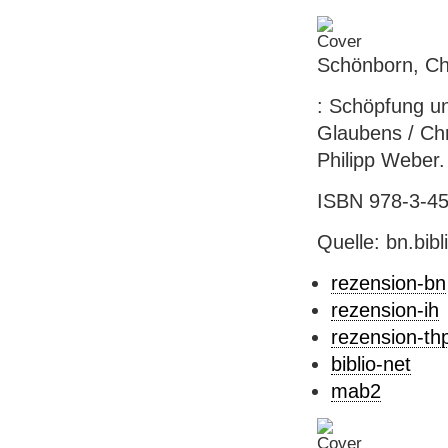
Schönborn, Chr
: Schöpfung un
Glaubens / Chr
Philipp Weber. 
ISBN 978-3-451
Quelle: bn.bib
rezension-bn
rezension-ih
rezension-th
biblio-net
mab2