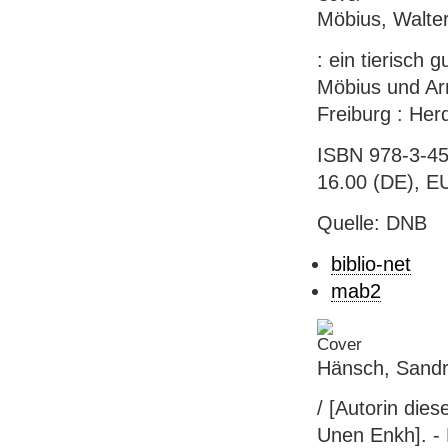
Möbius, Walter
: ein tierisch
Möbius und Arm
Freiburg : Herd
ISBN 978-3-45
16.00 (DE), EU
Quelle: DNB
biblio-net
mab2
Hänsch, Sandra
/ [Autorin die
Unen Enkh]. - F