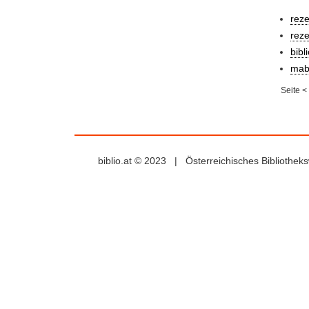
rez
reze
bibl
mab
Seite
<
biblio.at © 2023 | Österreichisches Bibliothe