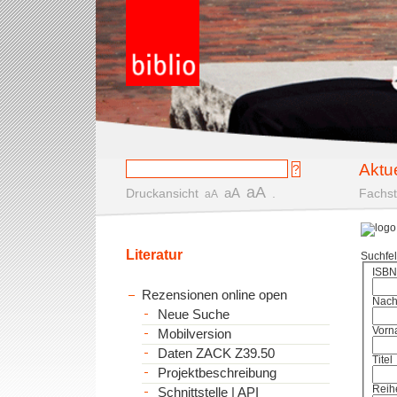
Aktu
aA
aA
Druckansicht
.
Fachst
aA
Literatur
Suchfe
ISBN
Rezensionen online open
Nac
Neue Suche
Vorn
Mobilversion
Daten ZACK Z39.50
Titel
Projektbeschreibung
Reih
Schnittstelle | API