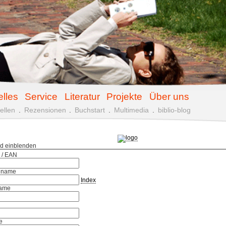
elles
Service
Literatur
Projekte
Über uns
ellen
.
Rezensionen
.
Buchstart
.
Multimedia
.
biblio-blog
ld einblenden
 / EAN
hname
Index
ame
e