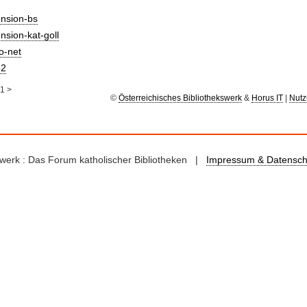
ension-bs
nsion-kat-goll
io-net
2
1
>
©
Österreichisches Bibliothekswerk
&
Horus IT
|
Nutz
kswerk : Das Forum katholischer Bibliotheken |
Impressum & Datensch