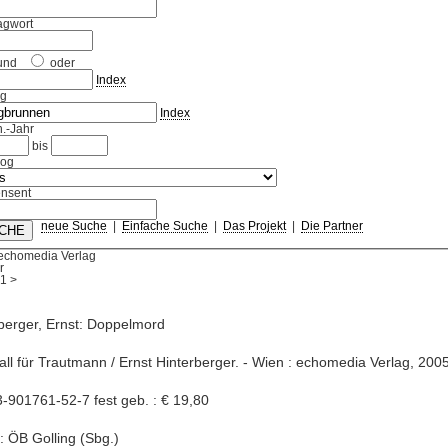
agwort
und
oder
Index
ag
Index
.-Jahr
bis
log
nsent
neue Suche
|
Einfache Suche
|
Das Projekt
|
Die Partner
 echomedia Verlag
r
1
>
berger, Ernst: Doppelmord
Fall für Trautmann / Ernst Hinterberger. - Wien : echomedia Verlag, 2005
-901761-52-7 fest geb. : € 19,80
: ÖB Golling (Sbg.)