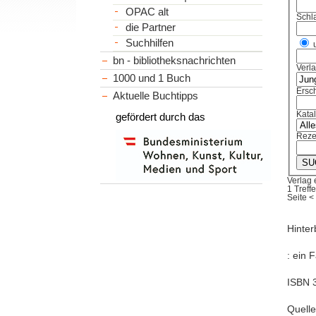
OPAC alt
Schl
die Partner
Suchhilfen
bn - bibliotheksnachrichten
Verl
1000 und 1 Buch
Ersch
Aktuelle Buchtipps
Kata
gefördert durch das
Reze
Verlag
1 Treffe
Seite
<
Hinter
: ein 
ISBN 3
Quelle