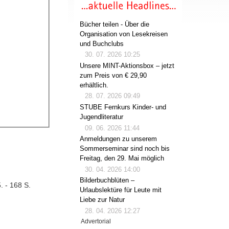
Bücher teilen - Über die
Organisation von Lesekreisen
und Buchclubs
30. 07. 2026 10:25
Unsere MINT-Aktionsbox – jetzt
zum Preis von € 29,90
erhältlich.
28. 07. 2026 09:49
STUBE Fernkurs Kinder- und
Jugendliteratur
09. 06. 2026 11:44
Anmeldungen zu unserem
Sommerseminar sind noch bis
Freitag, den 29. Mai möglich
30. 04. 2026 14:00
Bilderbuchblüten –
. - 168 S.
Urlaubslektüre für Leute mit
Liebe zur Natur
28. 04. 2026 12:27
Advertorial