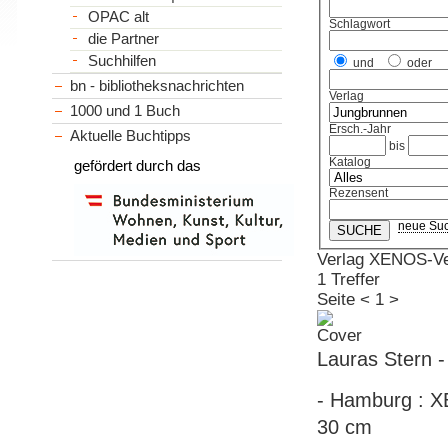
OPAC alt
Schlagwort
die Partner
Suchhilfen
und
oder
bn - bibliotheksnachrichten
Verlag
1000 und 1 Buch
Ersch.-Jahr
Aktuelle Buchtipps
bis
Katalog
gefördert durch das
Rezensent
neue Su
Verlag XENOS-Ve
1 Treffer
Seite
<
1
>
Lauras Stern -
- Hamburg : XE
30 cm