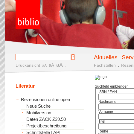
Aktuelles
Serv
aA
aA
Druckansicht
.
Fachstellen
.
Rezen
aA
Literatur
Suchfeld einblenden
ISBN / EAN
Rezensionen online open
Nachname
Neue Suche
Vorname
Mobilversion
Daten ZACK Z39.50
Titel
Projektbeschreibung
Reihe
Schnittstelle | API