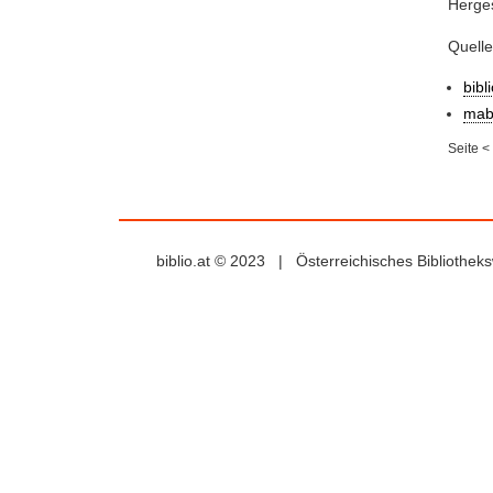
Herge
Quell
bibl
mab
Seite
<
biblio.at © 2023 | Österreichisches Bibliothe