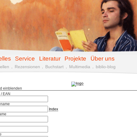
elles
Service
Literatur
Projekte
Über uns
ellen
.
Rezensionen
.
Buchstart
.
Multimedia
.
biblio-blog
ld einblenden
 / EAN
hname
Index
ame
e