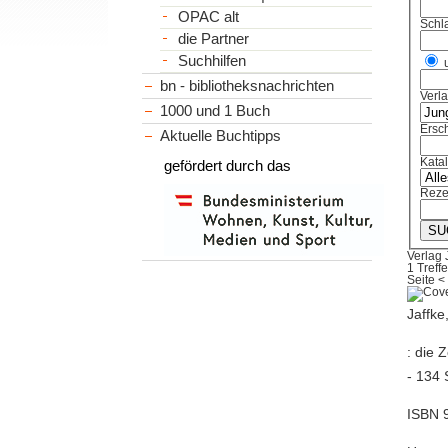
OPAC alt
Schl
die Partner
Suchhilfen
bn - bibliotheksnachrichten
Verl
1000 und 1 Buch
Ersch
Aktuelle Buchtipps
Kata
gefördert durch das
Reze
Verlag 
1 Treffe
Seite
<
Jaffke
: die 
- 134 
ISBN 9