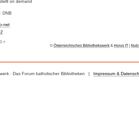
stellt on demand
e: DNB
io-net
2
1
>
©
Österreichisches Bibliothekswerk
&
Horus IT
|
Nutz
kswerk : Das Forum katholischer Bibliotheken |
Impressum & Datensch