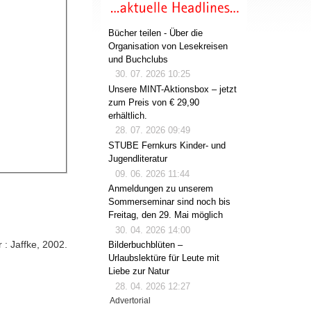
Bücher teilen - Über die
Organisation von Lesekreisen
und Buchclubs
30. 07. 2026 10:25
Unsere MINT-Aktionsbox – jetzt
zum Preis von € 29,90
erhältlich.
28. 07. 2026 09:49
STUBE Fernkurs Kinder- und
Jugendliteratur
09. 06. 2026 11:44
Anmeldungen zu unserem
Sommerseminar sind noch bis
Freitag, den 29. Mai möglich
30. 04. 2026 14:00
 : Jaffke, 2002.
Bilderbuchblüten –
Urlaubslektüre für Leute mit
Liebe zur Natur
28. 04. 2026 12:27
Advertorial