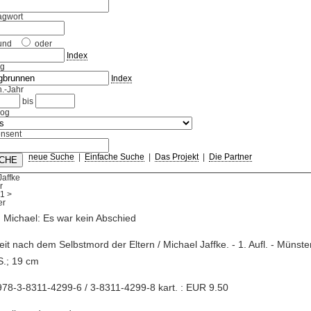
agwort
und
oder
Index
ag
Index
.-Jahr
bis
log
nsent
neue Suche
|
Einfache Suche
|
Das Projekt
|
Die Partner
Jaffke
r
1
>
, Michael: Es war kein Abschied
Zeit nach dem Selbstmord der Eltern / Michael Jaffke. - 1. Aufl. - Münster
S.; 19 cm
78-3-8311-4299-6 / 3-8311-4299-8 kart. : EUR 9.50