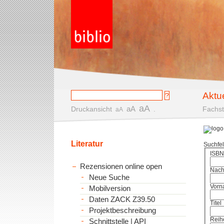
Aktu
aA
aA
Druckansicht
.
Fachst
aA
Literatur
Suchfe
ISBN
Rezensionen online open
Nac
Neue Suche
Vorn
Mobilversion
Daten ZACK Z39.50
Titel
Projektbeschreibung
Reih
Schnittstelle | API