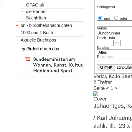
OPAC alt
Schlagwort
die Partner
Suchhilfen
und
oder
bn - bibliotheksnachrichten
Verlag
1000 und 1 Buch
Ersch.-Jahr
Aktuelle Buchtipps
bis
Katalog
gefördert durch das
Rezensent
neue Su
Verlag KaJo Stür
2 Treffer
Seite
<
1
>
Johaentges, Ka
/ Karl Johaent
zahlr. Ill.; 23