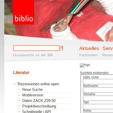
Aktuelles
Serv
aA
aA
Druckansicht
.
Fachstellen
.
Rezen
aA
Literatur
Suchfeld einblenden
ISBN / EAN
Rezensionen online open
Nachname
Neue Suche
Vorname
Mobilversion
Daten ZACK Z39.50
Titel
Projektbeschreibung
Reihe
Schnittstelle | API