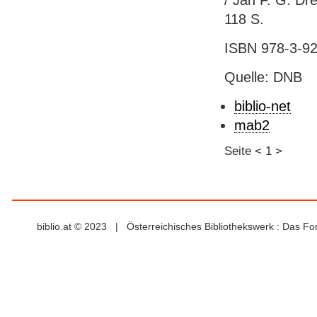
/ Jan F. G. Dre
118 S.
ISBN 978-3-92
Quelle: DNB
biblio-net
mab2
Seite
<
1
>
biblio.at © 2023 | Österreichisches Bibliothekswerk : Das F