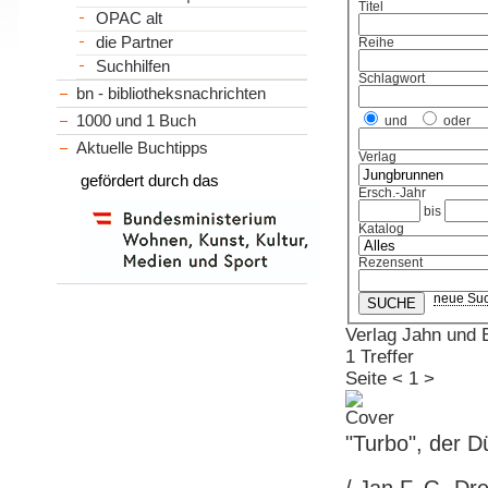
Titel
OPAC alt
die Partner
Reihe
Suchhilfen
Schlagwort
bn - bibliotheksnachrichten
1000 und 1 Buch
und
oder
Aktuelle Buchtipps
Verlag
gefördert durch das
Ersch.-Jahr
bis
Katalog
Rezensent
neue Su
Verlag Jahn und 
1 Treffer
Seite
<
1
>
"Turbo", der 