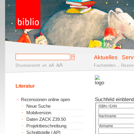
Aktuelles
Serv
aA
aA
Druckansicht
.
Fachstellen
.
Rezen
aA
Literatur
Suchfeld einblen
Rezensionen online open
Neue Suche
ISBN / EAN
Mobilversion
Nachname
Daten ZACK Z39.50
Projektbeschreibung
Vorname
Schnittstelle | API