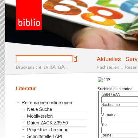
Aktuelles
Serv
aA
aA
Druckansicht
.
Fachstellen
.
Rezen
aA
Literatur
Suchfeld einblenden
ISBN / EAN
Rezensionen online open
Nachname
Neue Suche
Vorname
Mobilversion
Daten ZACK Z39.50
Titel
Projektbeschreibung
Reihe
Schnittstelle | API