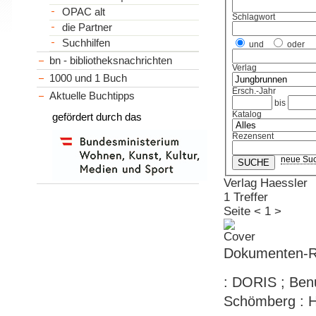
OPAC alt
Schlagwort
die Partner
Suchhilfen
und
oder
bn - bibliotheksnachrichten
Verlag
1000 und 1 Buch
Ersch.-Jahr
Aktuelle Buchtipps
bis
Katalog
gefördert durch das
Rezensent
neue Su
Verlag Haessler
1 Treffer
Seite
<
1
>
Dokumenten-Re
: DORIS ; Benu
Schömberg : Ha