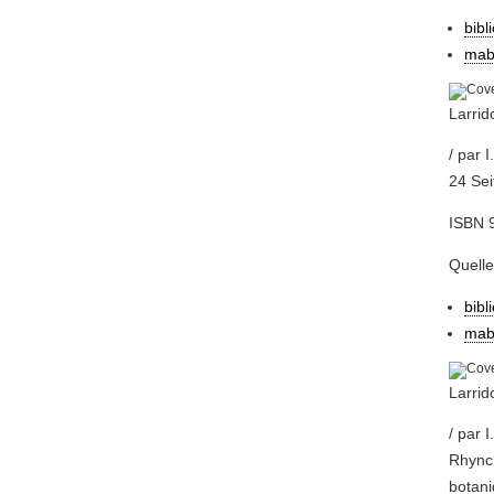
bibl
mab
Larrid
/ par 
24 Sei
ISBN 
Quell
bibl
mab
Larrid
/ par 
Rhynch
botani