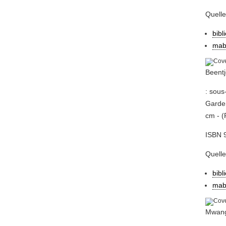
Quell
bibl
mab
Beent
: sous
Garden
cm - (
ISBN 
Quell
bibl
mab
Mwang