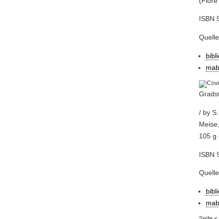
(Flore
ISBN 
Quell
bibl
mab
Gradst
/ by S
Meise,
105 g 
ISBN 
Quell
bibl
mab
Seite
<