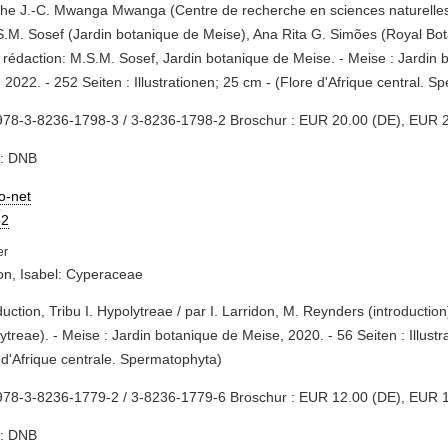
Ithe J.-C. Mwanga Mwanga (Centre de recherche en sciences naturelle
.M. Sosef (Jardin botanique de Meise), Ana Rita G. Simões (Royal Bo
 rédaction: M.S.M. Sosef, Jardin botanique de Meise. - Meise : Jardin 
 2022. - 252 Seiten : Illustrationen; 25 cm - (Flore d'Afrique central. 
978-3-8236-1798-3 / 3-8236-1798-2 Broschur : EUR 20.00 (DE), EUR 2
e: DNB
io-net
2
on, Isabel: Cyperaceae
oduction, Tribu I. Hypolytreae / par I. Larridon, M. Reynders (introduction
ytreae). - Meise : Jardin botanique de Meise, 2020. - 56 Seiten : Illustr
 d'Afrique centrale. Spermatophyta)
978-3-8236-1779-2 / 3-8236-1779-6 Broschur : EUR 12.00 (DE), EUR 1
e: DNB