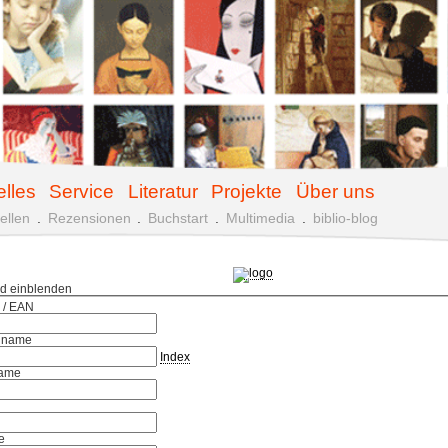
elles
Service
Literatur
Projekte
Über uns
ellen
.
Rezensionen
.
Buchstart
.
Multimedia
.
biblio-blog
ld einblenden
 / EAN
hname
Index
ame
e