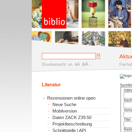
Aktu
aA
aA
Druckansicht
.
Fachst
aA
Literatur
Suchfe
ISBN
Rezensionen online open
Nac
Neue Suche
Vorn
Mobilversion
Daten ZACK Z39.50
Titel
Projektbeschreibung
Reih
Schnittstelle | API