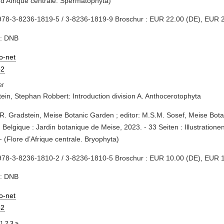
 d'Afrique centrale. Spermatophyta)
978-3-8236-1819-5 / 3-8236-1819-9 Broschur : EUR 22.00 (DE), EUR 2
e: DNB
io-net
2
ein, Stephan Robbert: Introduction division A. Anthocerotophyta
.R. Gradstein, Meise Botanic Garden ; editor: M.S.M. Sosef, Meise Bota
 Belgique : Jardin botanique de Meise, 2023. - 33 Seiten : Illustratione
- (Flore d’Afrique centrale. Bryophyta)
978-3-8236-1810-2 / 3-8236-1810-5 Broschur : EUR 10.00 (DE), EUR 1
e: DNB
io-net
2
1
2
3
>