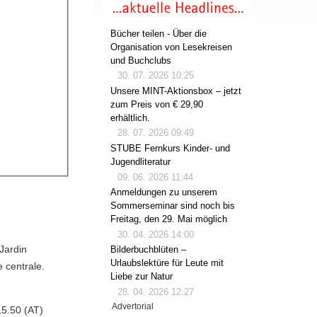
Bücher teilen - Über die
Organisation von Lesekreisen
und Buchclubs
30. 07. 2026 10:25
Unsere MINT-Aktionsbox – jetzt
zum Preis von € 29,90
erhältlich.
28. 07. 2026 09:49
STUBE Fernkurs Kinder- und
Jugendliteratur
09. 06. 2026 11:44
Anmeldungen zu unserem
Sommerseminar sind noch bis
Freitag, den 29. Mai möglich
30. 04. 2026 14:00
 Jardin
Bilderbuchblüten –
Urlaubslektüre für Leute mit
e centrale.
Liebe zur Natur
28. 04. 2026 12:27
Advertorial
5.50 (AT)