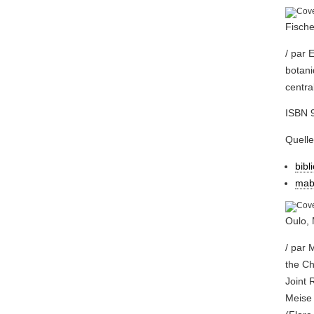
Fische
/ par 
botani
centra
ISBN 
Quell
bibl
mab
Oulo,
/ par 
the C
Joint 
Meise 