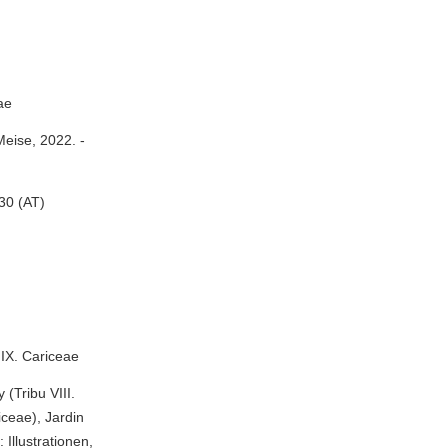
ae
Meise, 2022. -
30 (AT)
 IX. Cariceae
 (Tribu VIII.
ceae), Jardin
Illustrationen,