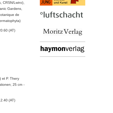
s, CRSN/Lwiro),
tanic Gardens,
botanique de
Spermatophyta)
0.60 (AT)
) et P. Thery
ationen; 25 cm -
2.40 (AT)