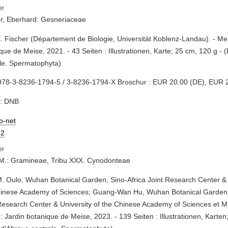
r, Eberhard: Gesneriaceae
E. Fischer (Département de Biologie, Universität Koblenz-Landau). - Mei
que de Meise, 2021. - 43 Seiten : Illustrationen, Karte; 25 cm, 120 g - (
le. Spermatophyta)
978-3-8236-1794-5 / 3-8236-1794-X Broschur : EUR 20.00 (DE), EUR 
e: DNB
io-net
2
 M.: Gramineae, Tribu XXX. Cynodonteae
M. Oulo, Wuhan Botanical Garden, Sino-Africa Joint Research Center & 
hinese Academy of Sciences; Guang-Wan Hu, Wuhan Botanical Garden,
Research Center & University of the Chinese Academy of Sciences et M
: Jardin botanique de Meise, 2023. - 139 Seiten : Illustrationen, Karten