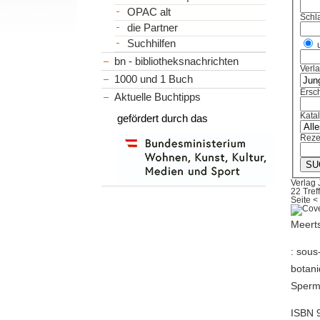
OPAC alt
Schl
die Partner
Suchhilfen
bn - bibliotheksnachrichten
Verl
1000 und 1 Buch
Ersch
Aktuelle Buchtipps
Kata
gefördert durch das
Reze
Verlag 
22 Tref
Seite
<
Meerts
: sous
botani
Sperm
ISBN 