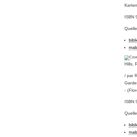
Karten
ISBN 
Quell
bibl
mab
Hills,
/ par 
Garden
- (Flo
ISBN 
Quell
bibl
mab