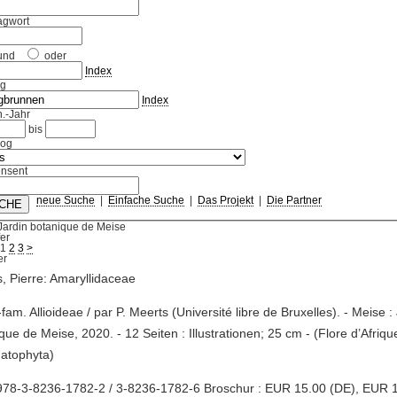
agwort
und
oder
Index
ag
Index
.-Jahr
bis
log
nsent
neue Suche
|
Einfache Suche
|
Das Projekt
|
Die Partner
Jardin botanique de Meise
fer
1
2
3
>
, Pierre: Amaryllidaceae
-fam. Allioideae / par P. Meerts (Université libre de Bruxelles). - Meise :
que de Meise, 2020. - 12 Seiten : Illustrationen; 25 cm - (Flore d’Afriqu
atophyta)
978-3-8236-1782-2 / 3-8236-1782-6 Broschur : EUR 15.00 (DE), EUR 1