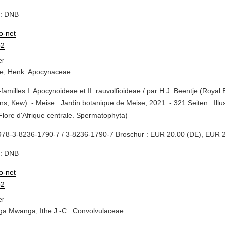
e: DNB
io-net
2
je, Henk: Apocynaceae
-familles I. Apocynoideae et II. rauvolfioideae / par H.J. Beentje (Royal 
s, Kew). - Meise : Jardin botanique de Meise, 2021. - 321 Seiten : Illu
Flore d'Afrique centrale. Spermatophyta)
978-3-8236-1790-7 / 3-8236-1790-7 Broschur : EUR 20.00 (DE), EUR 2
e: DNB
io-net
2
a Mwanga, Ithe J.-C.: Convolvulaceae