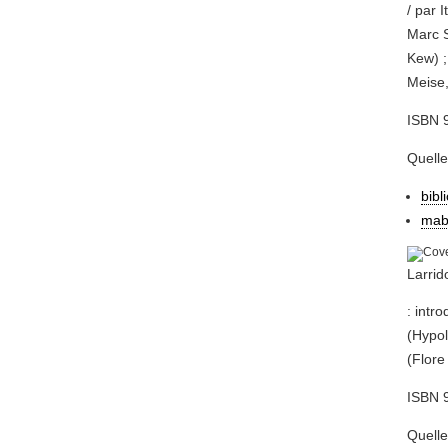
/ par 
Marc S
Kew) ;
Meise,
ISBN 
Quell
bibl
mab
Larrid
: intr
(Hypol
(Flore
ISBN 
Quell