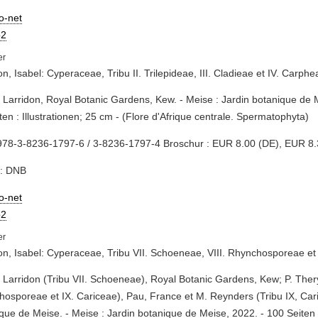
io-net
2
on, Isabel: Cyperaceae, Tribu II. Trilepideae, III. Cladieae et IV. Carphe
I. Larridon, Royal Botanic Gardens, Kew. - Meise : Jardin botanique de 
ten : Illustrationen; 25 cm - (Flore d'Afrique centrale. Spermatophyta)
978-3-8236-1797-6 / 3-8236-1797-4 Broschur : EUR 8.00 (DE), EUR 8.
e: DNB
io-net
2
on, Isabel: Cyperaceae, Tribu VII. Schoeneae, VIII. Rhynchosporeae et
I. Larridon (Tribu VII. Schoeneae), Royal Botanic Gardens, Kew; P. Thery
osporeae et IX. Cariceae), Pau, France et M. Reynders (Tribu IX, Cari
que de Meise. - Meise : Jardin botanique de Meise, 2022. - 100 Seiten : 