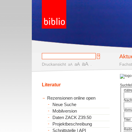
Aktu
aA
aA
Druckansicht
.
Fachst
aA
Literatur
Suchfe
ISBN
Rezensionen online open
Nac
Neue Suche
Vorn
Mobilversion
Daten ZACK Z39.50
Titel
Projektbeschreibung
Reih
Schnittstelle | API