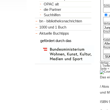
OPAC alt
Schl
die Partner
Suchhilfen
bn - bibliotheksnachrichten
Verl
1000 und 1 Buch
Ersch
Aktuelle Buchtipps
Kata
gefördert durch das
Reze
Verlag 
1 Treffe
Seite
<
Das ei
/ Aloi
und Mu
ISBN 