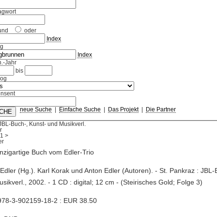
agwort
und
oder
Index
ag
Index
.-Jahr
bis
log
nsent
neue Suche
|
Einfache Suche
|
Das Projekt
|
Die Partner
JBL-Buch-, Kunst- und Musikverl.
r
1
>
nzigartige Buch vom Edler-Trio
s Edler (Hg.). Karl Korak und Anton Edler (Autoren). - St. Pankraz : JBL
sikverl., 2002. - 1 CD : digital; 12 cm - (Steirisches Gold; Folge 3)
978-3-902159-18-2 : EUR 38.50