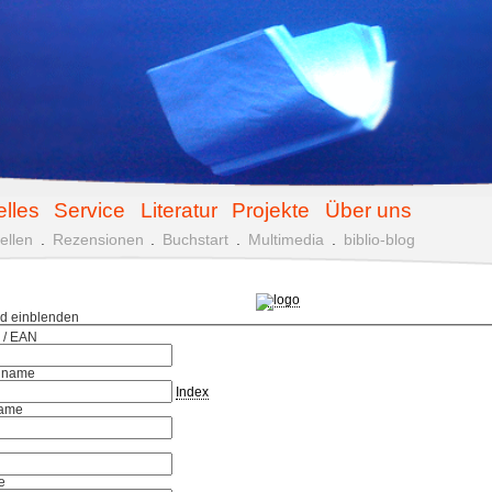
elles
Service
Literatur
Projekte
Über uns
ellen
.
Rezensionen
.
Buchstart
.
Multimedia
.
biblio-blog
ld einblenden
 / EAN
hname
Index
ame
e