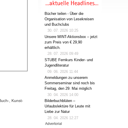
Bücher teilen - Über die
Organisation von Lesekreisen
und Buchclubs
30. 07. 2026 10:25
Unsere MINT-Aktionsbox – jetzt
zum Preis von € 29,90
erhältlich.
28. 07. 2026 09:49
STUBE Fernkurs Kinder- und
Jugendliteratur
09. 06. 2026 11:44
Anmeldungen zu unserem
Sommerseminar sind noch bis
Freitag, den 29. Mai möglich
30. 04. 2026 14:00
-Buch-, Kunst-
Bilderbuchblüten –
Urlaubslektüre für Leute mit
Liebe zur Natur
28. 04. 2026 12:27
Advertorial