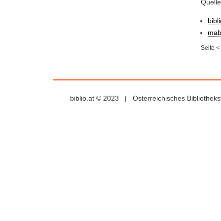
Quell
bibl
mab
Seite
<
biblio.at © 2023 | Österreichisches Bibliothe