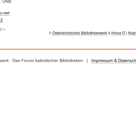
e: DNB
io-net
2
1
>
©
Österreichisches Bibliothekswerk
&
Horus IT
|
Nutz
kswerk : Das Forum katholischer Bibliotheken |
Impressum & Datensch