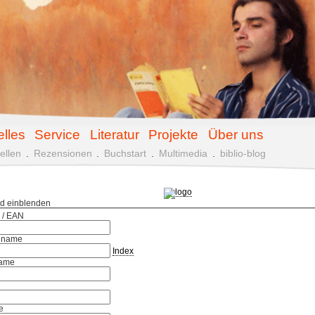
elles
Service
Literatur
Projekte
Über uns
ellen
.
Rezensionen
.
Buchstart
.
Multimedia
.
biblio-blog
ld einblenden
 / EAN
hname
Index
ame
e