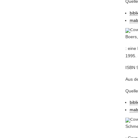
Quell
bibl
mab
Boers,
: eine
1995. 
ISBN 9
Aus de
Quell
bibl
mab
Schmee