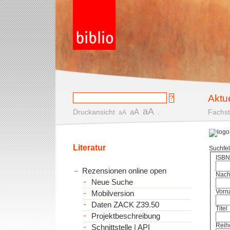
Aktu
aA
aA
Druckansicht
.
Fachst
aA
Literatur
Suchfe
ISBN
Rezensionen online open
Nac
Neue Suche
Vorn
Mobilversion
Daten ZACK Z39.50
Titel
Projektbeschreibung
Reih
Schnittstelle | API