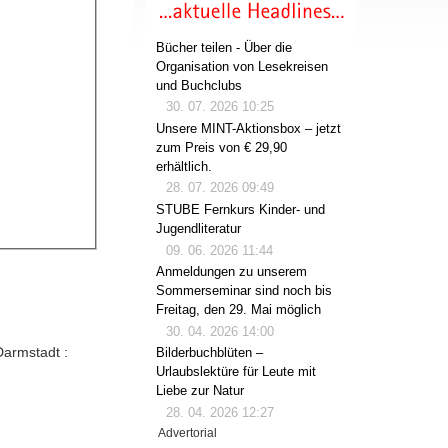
Bücher teilen - Über die
Organisation von Lesekreisen
und Buchclubs
30. 07. 2026 10:25
Unsere MINT-Aktionsbox – jetzt
zum Preis von € 29,90
erhältlich.
28. 07. 2026 09:49
STUBE Fernkurs Kinder- und
Jugendliteratur
09. 06. 2026 11:44
Anmeldungen zu unserem
Sommerseminar sind noch bis
Freitag, den 29. Mai möglich
30. 04. 2026 14:00
Darmstadt :
Bilderbuchblüten –
Urlaubslektüre für Leute mit
Liebe zur Natur
28. 04. 2026 12:27
Advertorial