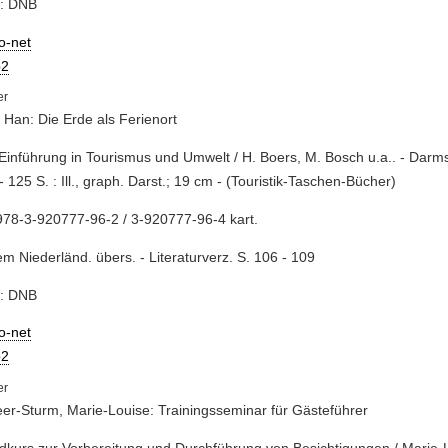
e: DNB
io-net
2
 Han: Die Erde als Ferienort
 Einführung in Tourismus und Umwelt / H. Boers, M. Bosch u.a.. - Darms
- 125 S. : Ill., graph. Darst.; 19 cm - (Touristik-Taschen-Bücher)
78-3-920777-96-2 / 3-920777-96-4 kart.
m Niederländ. übers. - Literaturverz. S. 106 - 109
e: DNB
io-net
2
r-Sturm, Marie-Louise: Trainingsseminar für Gästeführer