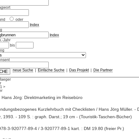
agwort
und
oder
Index
ag
Index
.-Jahr
bis
log
nsent
neue Suche
|
Einfache Suche
|
Das Projekt
|
Die Partner
Jaeger
r
1
>
, Hans Jörg: Direktmarketing im Reisebüro
ndungsbezogenes Kurzlehrbuch mit Checklisten / Hans Jörg Müller. - 
, 1993. - 109 S. : graph. Darst.; 19 cm - (Touristik-Taschen-Bücher)
78-3-920777-89-4 / 3-920777-89-1 kart. : DM 19.80 (freier Pr.)