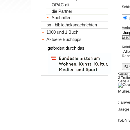
OPAC alt
Schl
die Partner
Suchhilfen
bn - bibliotheksnachrichten
Verl
1000 und 1 Buch
Ersch
Aktuelle Buchtipps
Kata
gefördert durch das
Reze
Verlag 
3 Treffe
Seite
<
Müller
: anwe
Jaeger
ISBN 9