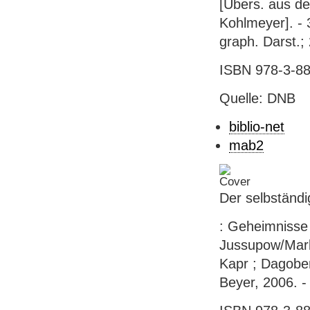
[Übers. aus d
Kohlmeyer]. - 3
graph. Darst.;
ISBN 978-3-88
Quelle: DNB
biblio-net
mab2
Der selbständ
: Geheimnisse 
Jussupow/Mark
Kapr ; Dagobert
Beyer, 2006. -