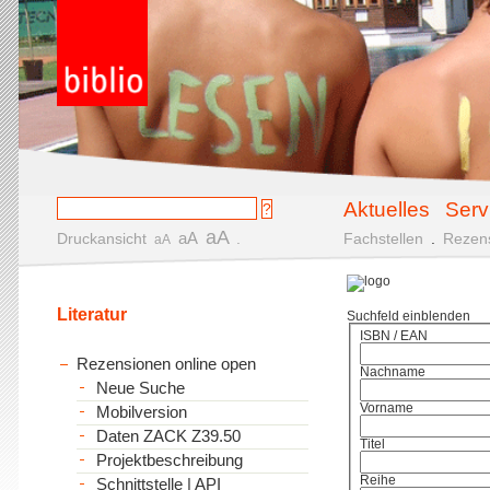
Aktuelles
Serv
aA
aA
Druckansicht
.
Fachstellen
.
Rezen
aA
Literatur
Suchfeld einblenden
ISBN / EAN
Rezensionen online open
Nachname
Neue Suche
Vorname
Mobilversion
Daten ZACK Z39.50
Titel
Projektbeschreibung
Reihe
Schnittstelle | API