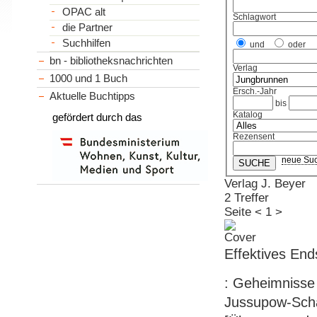
OPAC alt
Schlagwort
die Partner
Suchhilfen
und
oder
bn - bibliotheksnachrichten
Verlag
1000 und 1 Buch
Ersch.-Jahr
Aktuelle Buchtipps
bis
Katalog
gefördert durch das
Rezensent
neue Su
Verlag J. Beyer
2 Treffer
Seite
<
1
>
Effektives Ends
: Geheimnisse 
Jussupow-Scha