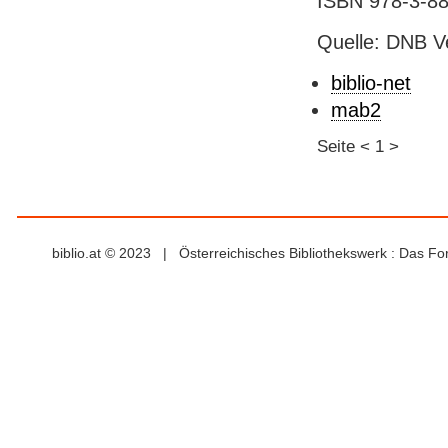
ISBN 978-3-88
Quelle: DNB V
biblio-net
mab2
Seite
<
1
>
biblio.at © 2023 | Österreichisches Bibliothekswerk : Das F