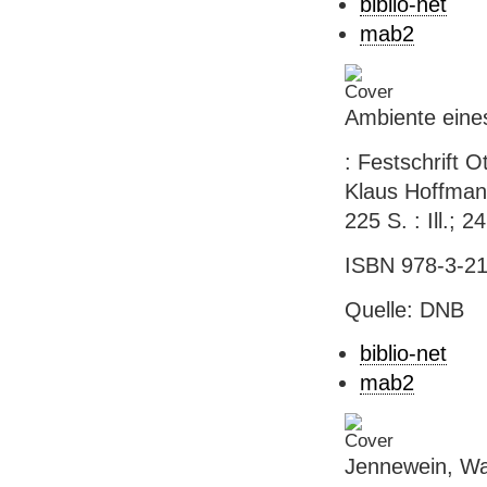
biblio-net
mab2
Ambiente eines
: Festschrift 
Klaus Hoffman
225 S. : Ill.; 2
ISBN 978-3-21
Quelle: DNB
biblio-net
mab2
Jennewein, Wa