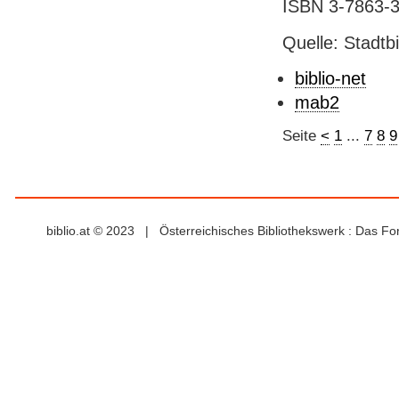
ISBN 3-7863-3
Quelle: Stadtb
biblio-net
mab2
Seite
<
1
...
7
8
9
biblio.at © 2023 | Österreichisches Bibliothekswerk : Das F