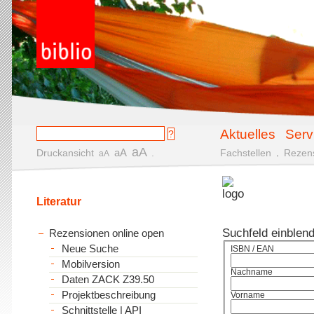
Aktuelles
Serv
aA
aA
Druckansicht
.
Fachstellen
.
Rezen
aA
Literatur
Suchfeld einblen
Rezensionen online open
Neue Suche
ISBN / EAN
Mobilversion
Nachname
Daten ZACK Z39.50
Projektbeschreibung
Vorname
Schnittstelle | API