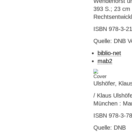
Wendehorst und
393 S.; 23 cm 
Rechtsentwickl
ISBN 978-3-21
Quelle: DNB V
biblio-net
mab2
Ulshöfer, Klau
/ Klaus Ulshöfe
München : Man
ISBN 978-3-78
Quelle: DNB