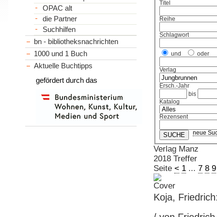
Titel
OPAC alt
die Partner
Reihe
Suchhilfen
Schlagwort
bn - bibliotheksnachrichten
1000 und 1 Buch
und
oder
Aktuelle Buchtipps
Verlag
gefördert durch das
Ersch.-Jahr
bis
Katalog
Rezensent
neue Su
Verlag Manz
2018 Treffer
Seite
<
1
...
7
8
9
Koja, Friedric