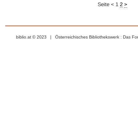
Seite
<
1
2
>
biblio.at © 2023 | Österreichisches Bibliothekswerk : Das F