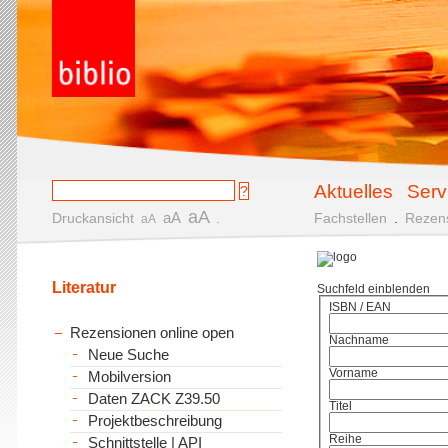
Aktuelles
Serv
aA
aA
Druckansicht
.
Fachstellen
.
Rezen
aA
Literatur
Suchfeld einblenden
ISBN / EAN
Rezensionen online open
Nachname
Neue Suche
Vorname
Mobilversion
Daten ZACK Z39.50
Titel
Projektbeschreibung
Reihe
Schnittstelle | API