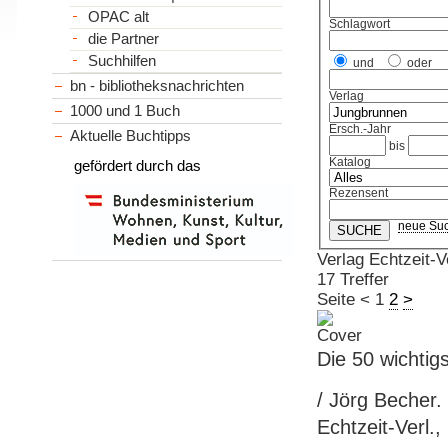
OPAC alt
Schlagwort
die Partner
Suchhilfen
und
oder
bn - bibliotheksnachrichten
Verlag
1000 und 1 Buch
Ersch.-Jahr
Aktuelle Buchtipps
bis
Katalog
gefördert durch das
Rezensent
neue Su
Verlag Echtzeit-Ve
17 Treffer
Seite
<
1
2
>
Die 50 wichtig
/ Jörg Becher. 
Echtzeit-Verl.,