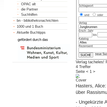
OPAC alt
Schlagwort
die Partner
Suchhilfen
und
oder
bn - bibliotheksnachrichten
Verlag
1000 und 1 Buch
Ersch.-Jahr
Aktuelle Buchtipps
bis
Katalog
gefördert durch das
Rezensent
neue Su
Verlag tacheles
4 Treffer
Seite
<
1
>
Hasters, Alice
über Rassismus
- Ungekürzte 