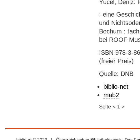
Yücel, Deniz: R
: eine Geschic
und Nichtsode
Bochum : tach
bei ROOF Mus
ISBN 978-3-86
(freier Preis)
Quelle: DNB
biblio-net
mab2
Seite
<
1
>
biblio.at © 2023 | Österreichisches Bibliothekswerk : Das F