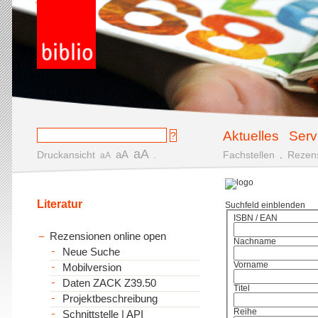
Aktuelles
Serv
aA
aA
Druckansicht
.
Fachstellen
.
Rezen
aA
Literatur
Suchfeld einblenden
ISBN / EAN
Rezensionen online open
Nachname
Neue Suche
Vorname
Mobilversion
Daten ZACK Z39.50
Titel
Projektbeschreibung
Reihe
Schnittstelle | API