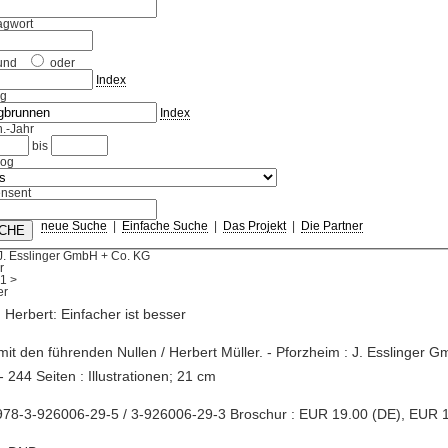
agwort
und
oder
Index
ag
Index
.-Jahr
bis
log
nsent
neue Suche
|
Einfache Suche
|
Das Projekt
|
Die Partner
J. Esslinger GmbH + Co. KG
r
1
>
, Herbert: Einfacher ist besser
mit den führenden Nullen / Herbert Müller. - Pforzheim : J. Esslinger 
- 244 Seiten : Illustrationen; 21 cm
978-3-926006-29-5 / 3-926006-29-3 Broschur : EUR 19.00 (DE), EUR 1