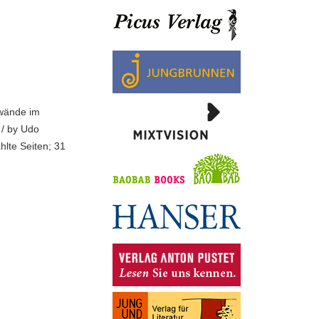
dwände im
 / by Udo
hlte Seiten; 31