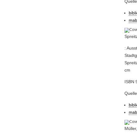
Quell
bibl
mab
Spreit
: Auss
Stadtg
Spreit
cm
ISBN 
Quell
bibl
mab
Müller