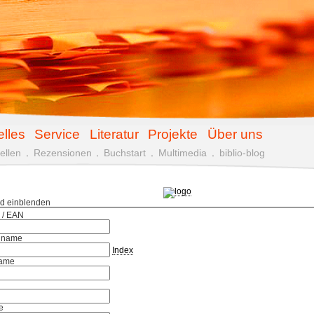
elles
Service
Literatur
Projekte
Über uns
ellen
.
Rezensionen
.
Buchstart
.
Multimedia
.
biblio-blog
ld einblenden
 / EAN
hname
Index
ame
e