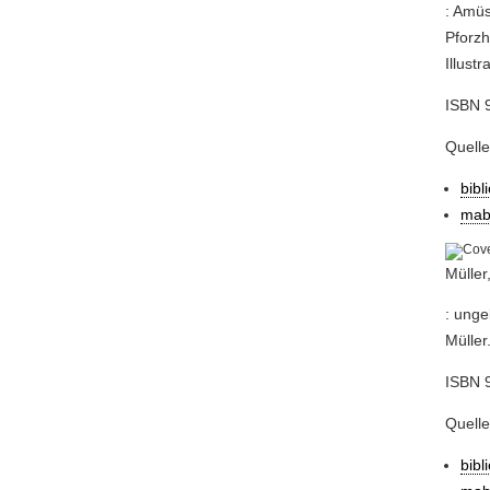
: Amüs
Pforzh
Illust
ISBN 
Quell
bibl
mab
Müller
: unge
Müller
ISBN 
Quell
bibl