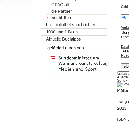
OPAC alt
Schl
die Partner
Suchhilfen
bn - bibliotheksnachrichten
Verl
1000 und 1 Buch
Ersch
Aktuelle Buchtipps
Kata
gefördert durch das
Reze
Verlag 
4 Treffe
Seite
<
Müller
: weg 
2023. 
ISBN 