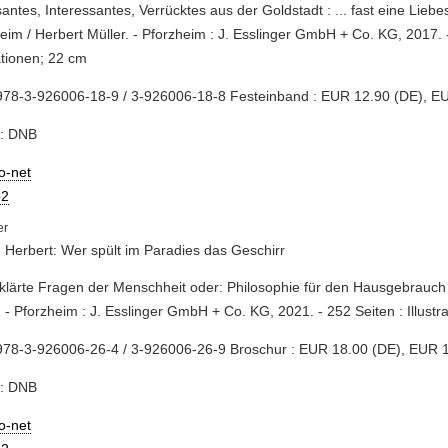
antes, Interessantes, Verrücktes aus der Goldstadt : ... fast eine Lieb
eim / Herbert Müller. - Pforzheim : J. Esslinger GmbH + Co. KG, 2017. 
rationen; 22 cm
978-3-926006-18-9 / 3-926006-18-8 Festeinband : EUR 12.90 (DE), E
e: DNB
io-net
2
, Herbert: Wer spült im Paradies das Geschirr
klärte Fragen der Menschheit oder: Philosophie für den Hausgebrauch 
. - Pforzheim : J. Esslinger GmbH + Co. KG, 2021. - 252 Seiten : Illustr
978-3-926006-26-4 / 3-926006-26-9 Broschur : EUR 18.00 (DE), EUR 1
e: DNB
io-net