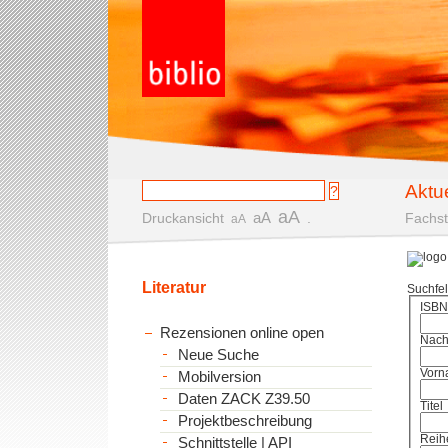
Aktu
aA
aA
Druckansicht
.
Fachst
aA
Literatur
Suchfe
ISBN
Rezensionen online open
Nac
Neue Suche
Vorn
Mobilversion
Daten ZACK Z39.50
Titel
Projektbeschreibung
Reih
Schnittstelle | API