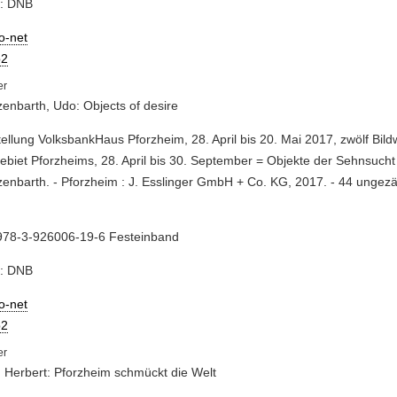
e: DNB
io-net
2
zenbarth, Udo: Objects of desire
tellung VolksbankHaus Pforzheim, 28. April bis 20. Mai 2017, zwölf Bil
ebiet Pforzheims, 28. April bis 30. September = Objekte der Sehnsucht
zenbarth. - Pforzheim : J. Esslinger GmbH + Co. KG, 2017. - 44 ungezä
978-3-926006-19-6 Festeinband
e: DNB
io-net
2
, Herbert: Pforzheim schmückt die Welt