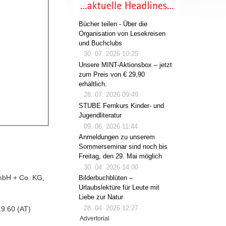
Bücher teilen - Über die
Organisation von Lesekreisen
und Buchclubs
30. 07. 2026 10:25
Unsere MINT-Aktionsbox – jetzt
zum Preis von € 29,90
erhältlich.
28. 07. 2026 09:49
STUBE Fernkurs Kinder- und
Jugendliteratur
09. 06. 2026 11:44
Anmeldungen zu unserem
Sommerseminar sind noch bis
Freitag, den 29. Mai möglich
30. 04. 2026 14:00
GmbH + Co. KG,
Bilderbuchblüten –
Urlaubslektüre für Leute mit
Liebe zur Natur
28. 04. 2026 12:27
9.60 (AT)
Advertorial