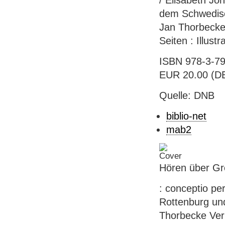
/ Elisabeth Jo
dem Schwedisch
Jan Thorbecke
Seiten : Illust
ISBN 978-3-799
EUR 20.00 (DE
Quelle: DNB
biblio-net
mab2
Hören über G
: conceptio p
Rottenburg und
Thorbecke Ver