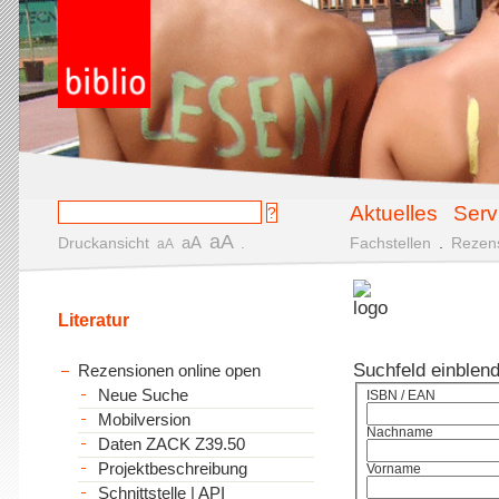
Aktuelles
Serv
aA
aA
Druckansicht
.
Fachstellen
.
Rezen
aA
Literatur
Suchfeld einblen
Rezensionen online open
Neue Suche
ISBN / EAN
Mobilversion
Nachname
Daten ZACK Z39.50
Projektbeschreibung
Vorname
Schnittstelle | API