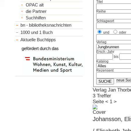
Titel
OPAC alt
die Partner
Reihe
Suchhilfen
Schlagwort
bn - bibliotheksnachrichten
1000 und 1 Buch
und
oder
Aktuelle Buchtipps
Verlag
gefördert durch das
Ersch.-Jahr
bis
Katalog
Rezensent
neue Su
Verlag Jan Thorb
3 Treffer
Seite
<
1
>
Johansson, El