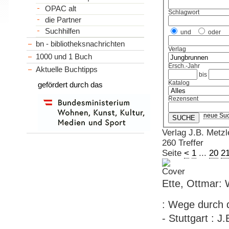
OPAC alt
Schlagwort
die Partner
Suchhilfen
und
oder
bn - bibliotheksnachrichten
Verlag
1000 und 1 Buch
Ersch.-Jahr
Aktuelle Buchtipps
bis
Katalog
gefördert durch das
Rezensent
neue Su
Verlag J.B. Metzl
260 Treffer
Seite
<
1
...
20
2
Ette, Ottmar: 
: Wege durch di
- Stuttgart : J