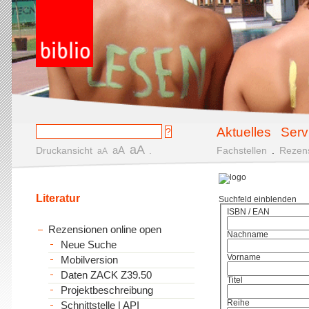
Aktuelles
Serv
aA
aA
Druckansicht
.
Fachstellen
.
Rezen
aA
Literatur
Suchfeld einblenden
ISBN / EAN
Rezensionen online open
Nachname
Neue Suche
Vorname
Mobilversion
Daten ZACK Z39.50
Titel
Projektbeschreibung
Reihe
Schnittstelle | API