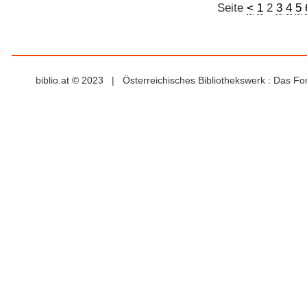
Seite
<
1
2
3
4
5
biblio.at © 2023 | Österreichisches Bibliothekswerk : Das F