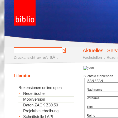
Aktuelles
Serv
aA
aA
Druckansicht
.
Fachstellen
.
Rezen
aA
Literatur
Suchfeld einblenden
ISBN / EAN
Rezensionen online open
Nachname
Neue Suche
Vorname
Mobilversion
Daten ZACK Z39.50
Titel
Projektbeschreibung
Reihe
Schnittstelle | API