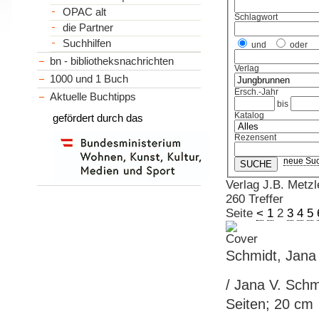
OPAC alt
Schlagwort
die Partner
Suchhilfen
und
oder
bn - bibliotheksnachrichten
Verlag
1000 und 1 Buch
Ersch.-Jahr
Aktuelle Buchtipps
bis
Katalog
gefördert durch das
Rezensent
neue Su
Verlag J.B. Metzl
260 Treffer
Seite
<
1
2
3
4
5
Schmidt, Jana 
/ Jana V. Schmi
Seiten; 20 cm