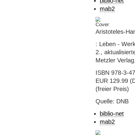
biblio-net
mab2
Aristoteles-H
: Leben - Werk
2., aktualisier
Metzler Verlag
ISBN 978-3-47
EUR 129.99 (D
(freier Preis)
Quelle: DNB
biblio-net
mab2