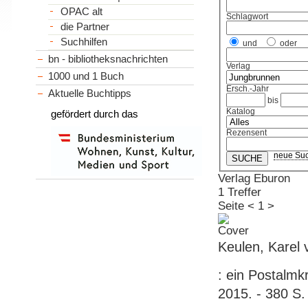
OPAC alt
Schlagwort
die Partner
Suchhilfen
und
oder
bn - bibliotheksnachrichten
Verlag
1000 und 1 Buch
Ersch.-Jahr
Aktuelle Buchtipps
bis
Katalog
gefördert durch das
Rezensent
neue Su
Verlag Eburon
1 Treffer
Seite
<
1
>
Keulen, Karel 
: ein Postalmk
2015. - 380 S.