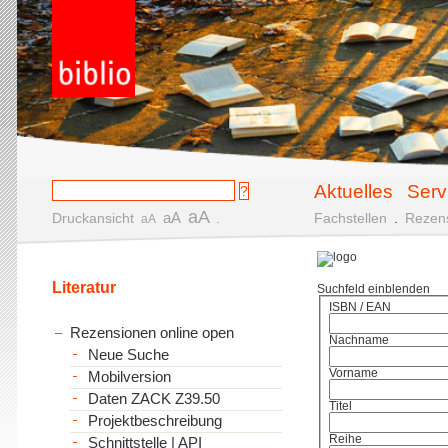
Aktuelles
Serv
aA
aA
Druckansicht
.
Fachstellen
.
Rezen
aA
Literatur
Suchfeld einblenden
ISBN / EAN
Rezensionen online open
Nachname
Neue Suche
Vorname
Mobilversion
Daten ZACK Z39.50
Titel
Projektbeschreibung
Reihe
Schnittstelle | API