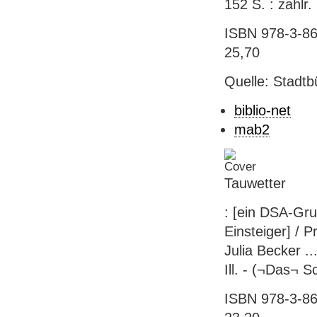
152 S. : zahlr
ISBN 978-3-868
25,70
Quelle: Stadtb
biblio-net
mab2
Tauwetter
: [ein DSA-Gru
Einsteiger] / P
Julia Becker ..
Ill. - (¬Das¬
ISBN 978-3-868