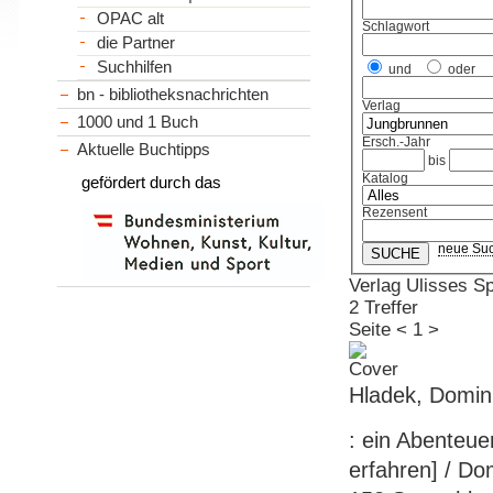
OPAC alt
Schlagwort
die Partner
Suchhilfen
und
oder
bn - bibliotheksnachrichten
Verlag
1000 und 1 Buch
Ersch.-Jahr
Aktuelle Buchtipps
bis
Katalog
gefördert durch das
Rezensent
neue Su
Verlag Ulisses Sp
2 Treffer
Seite
<
1
>
Hladek, Domin
: ein Abenteue
erfahren] / Do