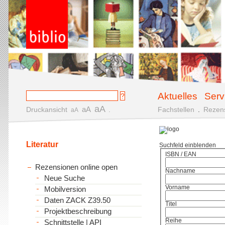
Aktuelles
Serv
aA
aA
Druckansicht
.
Fachstellen
.
Rezen
aA
Literatur
Suchfeld einblenden
ISBN / EAN
Rezensionen online open
Nachname
Neue Suche
Vorname
Mobilversion
Daten ZACK Z39.50
Titel
Projektbeschreibung
Reihe
Schnittstelle | API