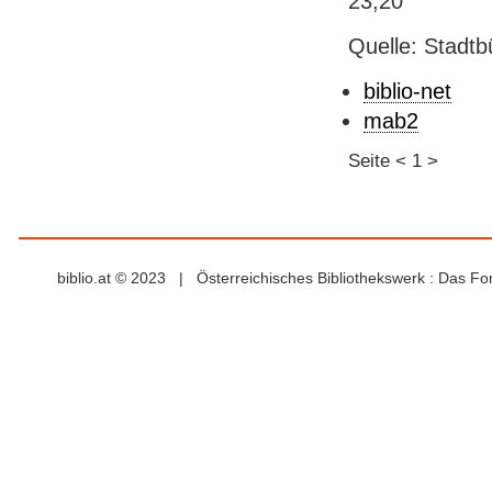
23,20
Quelle: Stadtb
biblio-net
mab2
Seite
<
1
>
biblio.at © 2023 | Österreichisches Bibliothekswerk : Das F