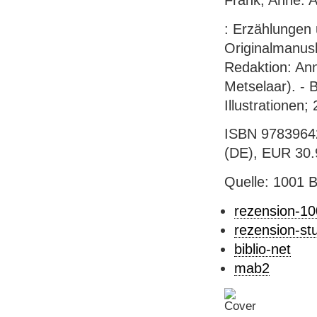
: Erzählungen 
Originalmanusk
Redaktion: An
Metselaar). - B
Illustrationen;
ISBN 97839642
(DE), EUR 30.
Quelle: 1001 
rezension-1
rezension-st
biblio-net
mab2