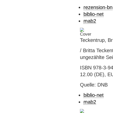
rezension-bn
biblio-net
mab2
Teckentrup, Bri
/ Britta Tecken
ungezählte Se
ISBN 978-3-94
12.00 (DE), E
Quelle: DNB
biblio-net
mab2