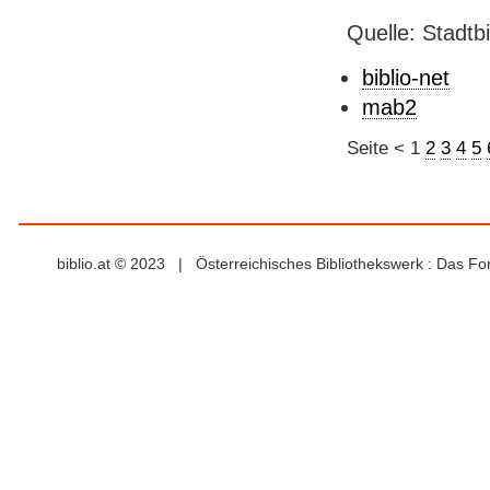
Quelle: Stadtb
biblio-net
mab2
Seite
<
1
2
3
4
5
biblio.at © 2023 | Österreichisches Bibliothekswerk : Das F