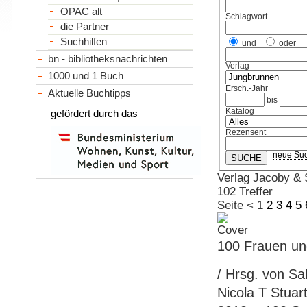
OPAC alt
Schlagwort
die Partner
Suchhilfen
und
oder
bn - bibliotheksnachrichten
Verlag
1000 und 1 Buch
Ersch.-Jahr
Aktuelle Buchtipps
bis
Katalog
gefördert durch das
Rezensent
neue Su
Verlag Jacoby & 
102 Treffer
Seite
<
1
2
3
4
5
100 Frauen un
/ Hrsg. von Sa
Nicola T Stuart.