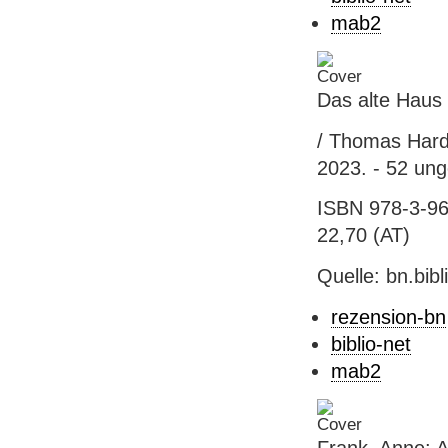
mab2
Das alte Haus
/ Thomas Hardi
2023. - 52 unge
ISBN 978-3-96
22,70 (AT)
Quelle: bn.bib
rezension-bn
biblio-net
mab2
Frank, Anne: A