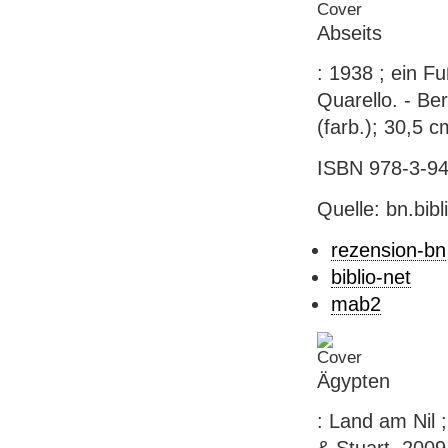
Abseits
: 1938 ; ein Fu
Quarello. - Berl
(farb.); 30,5 c
ISBN 978-3-942
Quelle: bn.bib
rezension-bn
biblio-net
mab2
Ägypten
: Land am Nil ;