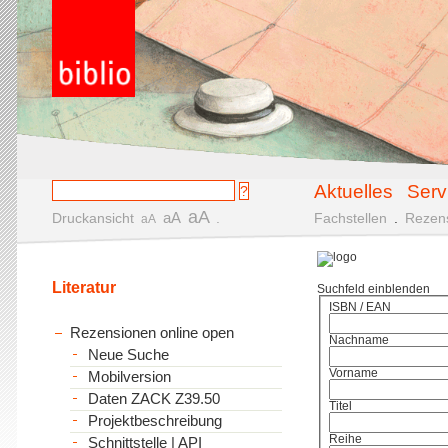
Aktuelles
Serv
aA
aA
Druckansicht
.
Fachstellen
.
Rezen
aA
Literatur
Suchfeld einblenden
ISBN / EAN
Rezensionen online open
Nachname
Neue Suche
Vorname
Mobilversion
Daten ZACK Z39.50
Titel
Projektbeschreibung
Reihe
Schnittstelle | API