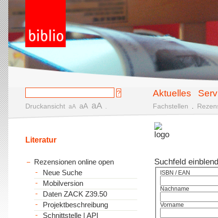
Aktuelles
Serv
aA
aA
Druckansicht
.
Fachstellen
.
Rezen
aA
Literatur
Suchfeld einblen
Rezensionen online open
Neue Suche
ISBN / EAN
Mobilversion
Nachname
Daten ZACK Z39.50
Projektbeschreibung
Vorname
Schnittstelle | API