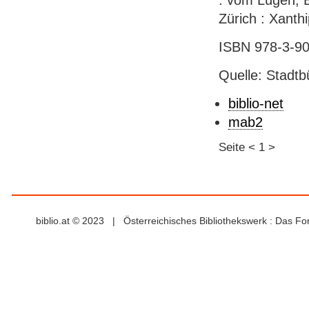
: vom Lügen, B
Zürich : Xanth
ISBN 978-3-905
Quelle: Stadtb
biblio-net
mab2
Seite
<
1
>
biblio.at © 2023 | Österreichisches Bibliothekswerk : Das F