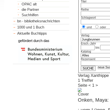
Titel
OPAC alt
die Partner
Reihe
Suchhilfen
Schlagwort
bn - bibliotheksnachrichten
1000 und 1 Buch
und
oder
Aktuelle Buchtipps
Verlag
gefördert durch das
Ersch.-Jahr
bis
Katalog
Rezensent
neue Su
Verlag Xanthippe
1 Treffer
Seite
<
1
>
Onken, Maya: 