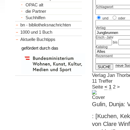
OPAC alt
Schlagwort
die Partner
Suchhilfen
und
oder
bn - bibliotheksnachrichten
Verlag
1000 und 1 Buch
Ersch.-Jahr
Aktuelle Buchtipps
bis
Katalog
gefördert durch das
Rezensent
neue Su
Verlag Jan Thorb
11 Treffer
Seite
<
1
2
>
Gulin, Dunja:
: [Kuchen, Kek
von Clare Winf