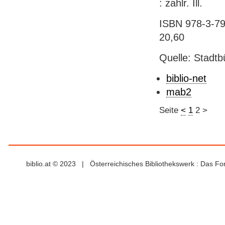
: zahlr. Ill.
ISBN 978-3-799
20,60
Quelle: Stadtb
biblio-net
mab2
Seite
<
1
2
>
biblio.at © 2023 | Österreichisches Bibliothekswerk : Das F