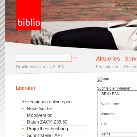
Aktuelles
Serv
aA
aA
Druckansicht
.
Fachstellen
.
Rezen
aA
Literatur
Suchfeld einblenden
ISBN / EAN
Rezensionen online open
Nachname
Neue Suche
Vorname
Mobilversion
Daten ZACK Z39.50
Titel
Projektbeschreibung
Reihe
Schnittstelle | API