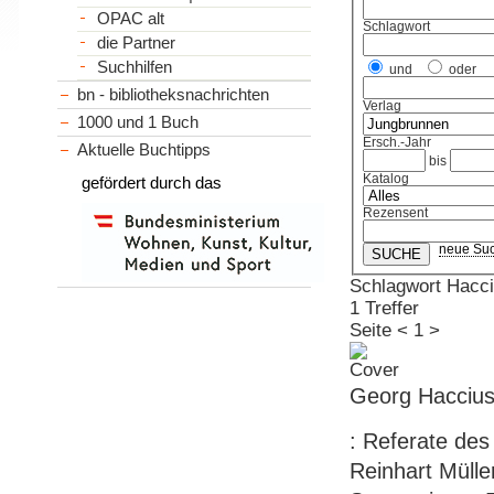
OPAC alt
Schlagwort
die Partner
Suchhilfen
und
oder
bn - bibliotheksnachrichten
Verlag
1000 und 1 Buch
Ersch.-Jahr
Aktuelle Buchtipps
bis
Katalog
gefördert durch das
Rezensent
neue Su
Schlagwort Hacci
1 Treffer
Seite
<
1
>
Georg Hacciu
: Referate de
Reinhart Mülle