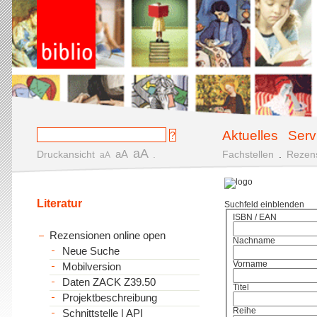
Aktuelles
Serv
aA
aA
Druckansicht
.
Fachstellen
.
Rezen
aA
Literatur
Suchfeld einblenden
ISBN / EAN
Rezensionen online open
Nachname
Neue Suche
Vorname
Mobilversion
Daten ZACK Z39.50
Titel
Projektbeschreibung
Reihe
Schnittstelle | API