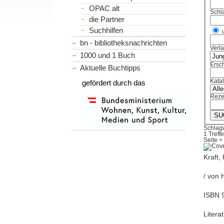
OPAC alt
Schl
die Partner
Suchhilfen
bn - bibliotheksnachrichten
Verl
1000 und 1 Buch
Ersch
Aktuelle Buchtipps
Kata
gefördert durch das
Reze
Schlag
1 Treffe
Seite
<
Kraft,
/ von 
ISBN 9
Litera