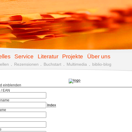
elles
Service
Literatur
Projekte
Über uns
ellen
.
Rezensionen
.
Buchstart
.
Multimedia
.
biblio-blog
ld einblenden
 / EAN
hname
Index
ame
e