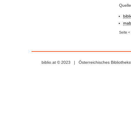
Quell
bibl
mab
Seite
<
biblio.at © 2023 | Österreichisches Bibliothe