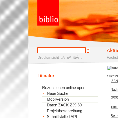
Aktu
aA
aA
Druckansicht
.
Fachst
aA
Literatur
Suchfe
ISBN
Rezensionen online open
Nac
Neue Suche
Vorn
Mobilversion
Daten ZACK Z39.50
Titel
Projektbeschreibung
Reih
Schnittstelle | API