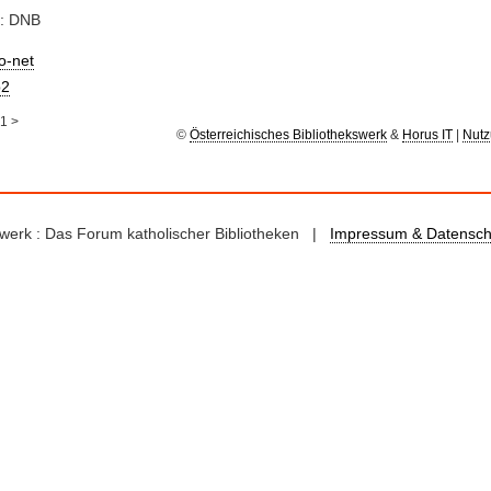
e: DNB
io-net
2
1
>
©
Österreichisches Bibliothekswerk
&
Horus IT
|
Nutz
kswerk : Das Forum katholischer Bibliotheken |
Impressum & Datensch