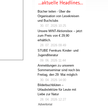
Bücher teilen - Über die
Organisation von Lesekreisen
und Buchclubs
30. 07. 2026 10:25
Unsere MINT-Aktionsbox – jetzt
zum Preis von € 29,90
erhältlich.
28. 07. 2026 09:49
STUBE Fernkurs Kinder- und
Jugendliteratur
09. 06. 2026 11:44
Anmeldungen zu unserem
Sommerseminar sind noch bis
Freitag, den 29. Mai möglich
30. 04. 2026 14:00
Bilderbuchblüten –
Urlaubslektüre für Leute mit
Liebe zur Natur
28. 04. 2026 12:27
Advertorial