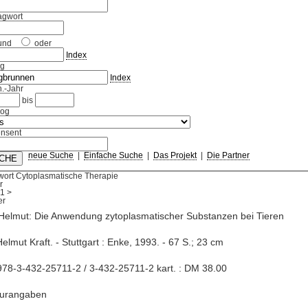
agwort
und
oder
Index
ag
Index
.-Jahr
bis
log
nsent
neue Suche
|
Einfache Suche
|
Das Projekt
|
Die Partner
wort Cytoplasmatische Therapie
r
1
>
 Helmut: Die Anwendung zytoplasmatischer Substanzen bei Tieren
Helmut Kraft. - Stuttgart : Enke, 1993. - 67 S.; 23 cm
78-3-432-25711-2 / 3-432-25711-2 kart. : DM 38.00
turangaben