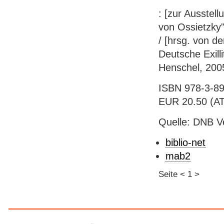
: [zur Ausstell
von Ossietzky"
/ [hrsg. von d
Deutsche Exillit
Henschel, 2005.
ISBN 978-3-89
EUR 20.50 (AT)
Quelle: DNB V
biblio-net
mab2
Seite
<
1
>