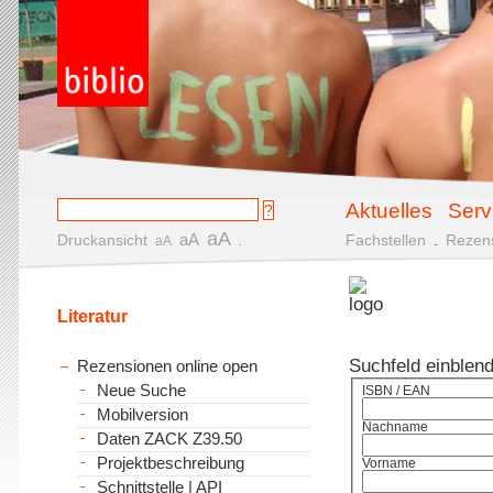
Aktuelles
Serv
aA
aA
Druckansicht
.
Fachstellen
.
Rezen
aA
Literatur
Suchfeld einblen
Rezensionen online open
Neue Suche
ISBN / EAN
Mobilversion
Nachname
Daten ZACK Z39.50
Projektbeschreibung
Vorname
Schnittstelle | API