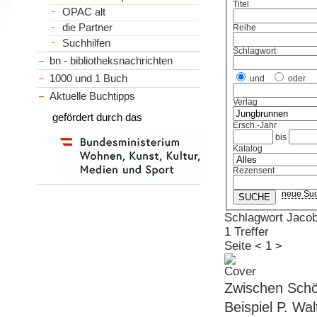
Titel
OPAC alt
die Partner
Reihe
Suchhilfen
Schlagwort
bn - bibliotheksnachrichten
1000 und 1 Buch
und
oder
Aktuelle Buchtipps
Verlag
gefördert durch das
Ersch.-Jahr
bis
Katalog
Rezensent
neue Su
Schlagwort Jacob
1 Treffer
Seite
<
1
>
Zwischen Schö
Beispiel P. Wa