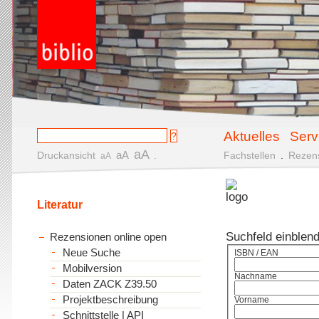
Aktuelles
Serv
aA
aA
Druckansicht
.
Fachstellen
.
Rezen
aA
Literatur
Suchfeld einblen
Rezensionen online open
Neue Suche
ISBN / EAN
Mobilversion
Nachname
Daten ZACK Z39.50
Projektbeschreibung
Vorname
Schnittstelle | API