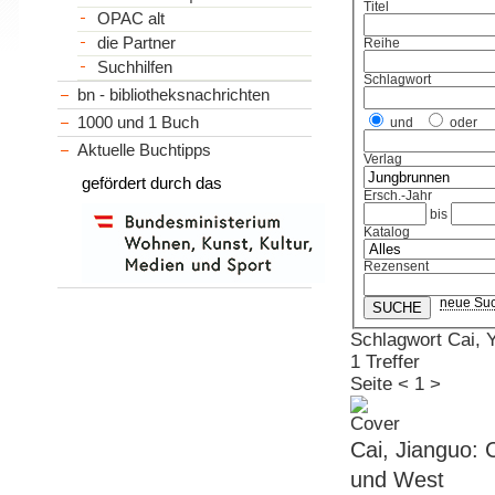
Titel
OPAC alt
die Partner
Reihe
Suchhilfen
Schlagwort
bn - bibliotheksnachrichten
1000 und 1 Buch
und
oder
Aktuelle Buchtipps
Verlag
gefördert durch das
Ersch.-Jahr
bis
Katalog
Rezensent
neue Su
Schlagwort Cai, 
1 Treffer
Seite
<
1
>
Cai, Jianguo: 
und West