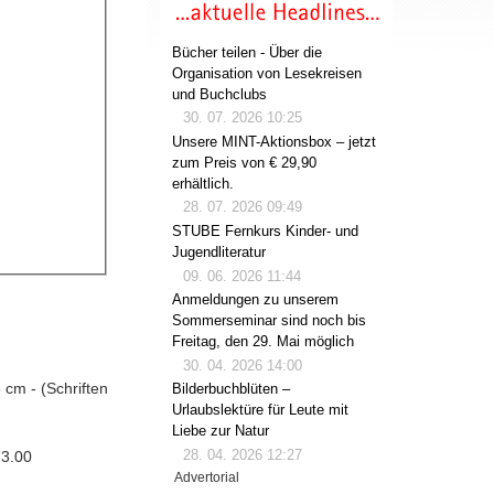
Bücher teilen - Über die
Organisation von Lesekreisen
und Buchclubs
30. 07. 2026 10:25
Unsere MINT-Aktionsbox – jetzt
zum Preis von € 29,90
erhältlich.
28. 07. 2026 09:49
STUBE Fernkurs Kinder- und
Jugendliteratur
09. 06. 2026 11:44
Anmeldungen zu unserem
Sommerseminar sind noch bis
Freitag, den 29. Mai möglich
30. 04. 2026 14:00
5 cm - (Schriften
Bilderbuchblüten –
Urlaubslektüre für Leute mit
Liebe zur Natur
28. 04. 2026 12:27
73.00
Advertorial