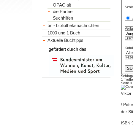
OPAC alt
Schl
die Partner
Suchhilfen
bn - bibliotheksnachrichten
Verl
1000 und 1 Buch
Ersch
Aktuelle Buchtipps
Kata
gefördert durch das
Reze
Schlagw
1 Treffe
Seite
<
Viktor
/ Pete
der St
ISBN 9