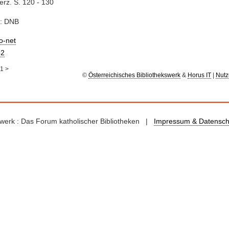
rz. S. 120 - 130
e: DNB
io-net
2
1
>
©
Österreichisches Bibliothekswerk
&
Horus IT
|
Nutz
kswerk : Das Forum katholischer Bibliotheken |
Impressum & Datensch