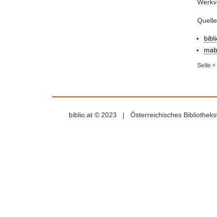
Werkve
Quell
bibl
mab
Seite
<
biblio.at © 2023 | Österreichisches Bibliothe