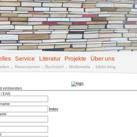
elles
Service
Literatur
Projekte
Über uns
ellen
.
Rezensionen
.
Buchstart
.
Multimedia
.
biblio-blog
ld einblenden
 / EAN
hname
Index
ame
e