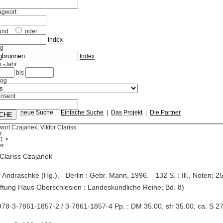
agwort
und
oder
Index
ag
Index
.-Jahr
bis
log
nsent
neue Suche
|
Einfache Suche
|
Das Projekt
|
Die Partner
ort Czajanek, Viktor Clariss
r
1
>
 Clariss Czajanek
r Andraschke (Hg.). - Berlin : Gebr. Mann, 1996. - 132 S. : Ill., Noten; 2
iftung Haus Oberschlesien : Landeskundliche Reihe; Bd. 8)
78-3-7861-1857-2 / 3-7861-1857-4 Pp. : DM 35.00, sfr 35.00, ca. S 2