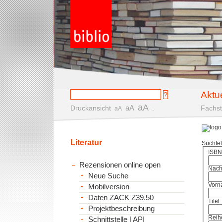
Aktu
aA
aA
Druckansicht
.
Fachst
aA
Literatur
Suchfe
ISBN
Rezensionen online open
Nac
Neue Suche
Vorn
Mobilversion
Daten ZACK Z39.50
Titel
Projektbeschreibung
Reih
Schnittstelle | API