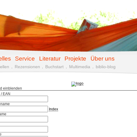
elles
Service
Literatur
Projekte
Über uns
ellen
.
Rezensionen
.
Buchstart
.
Multimedia
.
biblio-blog
ld einblenden
 / EAN
hname
Index
ame
e