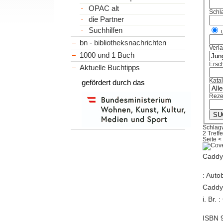
OPAC alt
Schl
die Partner
Suchhilfen
bn - bibliotheksnachrichten
Verl
1000 und 1 Buch
Ersch
Aktuelle Buchtipps
Kata
gefördert durch das
Reze
Schlagw
2 Treffe
Seite
<
Caddy,
: Auto
Caddy.
i. Br. 
ISBN 9