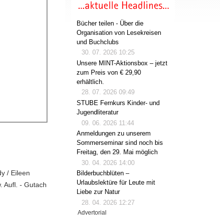
Bücher teilen - Über die
Organisation von Lesekreisen
und Buchclubs
30. 07. 2026 10:25
Unsere MINT-Aktionsbox – jetzt
zum Preis von € 29,90
erhältlich.
28. 07. 2026 09:49
STUBE Fernkurs Kinder- und
Jugendliteratur
09. 06. 2026 11:44
Anmeldungen zu unserem
Sommerseminar sind noch bis
Freitag, den 29. Mai möglich
30. 04. 2026 14:00
y / Eileen
Bilderbuchblüten –
Urlaubslektüre für Leute mit
. Aufl. - Gutach
Liebe zur Natur
28. 04. 2026 12:27
Advertorial