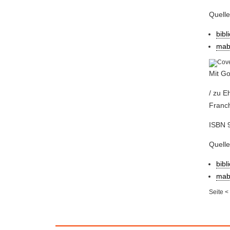
Quell
bibl
mab
Mit Go
/ zu E
Franchi
ISBN 
Quell
bibl
mab
Seite
<