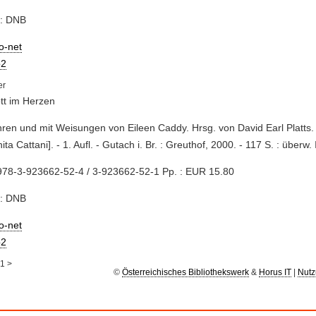
e: DNB
io-net
2
tt im Herzen
hren und mit Weisungen von Eileen Caddy. Hrsg. von David Earl Platts. 
ta Cattani]. - 1. Aufl. - Gutach i. Br. : Greuthof, 2000. - 117 S. : überw. 
978-3-923662-52-4 / 3-923662-52-1 Pp. : EUR 15.80
e: DNB
io-net
2
1
>
©
Österreichisches Bibliothekswerk
&
Horus IT
|
Nutz