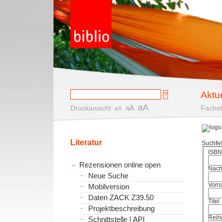
Aktu
aA
aA
Druckansicht
.
Fachst
aA
Literatur
Suchfe
ISBN
Rezensionen online open
Nac
Neue Suche
Vorn
Mobilversion
Daten ZACK Z39.50
Titel
Projektbeschreibung
Reih
Schnittstelle | API