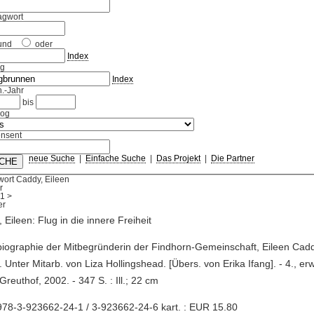
agwort
und
oder
Index
ag
Index
.-Jahr
bis
log
nsent
neue Suche
|
Einfache Suche
|
Das Projekt
|
Die Partner
ort Caddy, Eileen
r
1
>
 Eileen: Flug in die innere Freiheit
biographie der Mitbegründerin der Findhorn-Gemeinschaft, Eileen Cadd
 Unter Mitarb. von Liza Hollingshead. [Übers. von Erika Ifang]. - 4., erw
: Greuthof, 2002. - 347 S. : Ill.; 22 cm
78-3-923662-24-1 / 3-923662-24-6 kart. : EUR 15.80