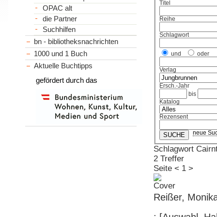
Titel
OPAC alt
die Partner
Reihe
Suchhilfen
Schlagwort
bn - bibliotheksnachrichten
1000 und 1 Buch
und
oder
Aktuelle Buchtipps
Verlag
gefördert durch das
Ersch.-Jahr
bis
Katalog
Rezensent
neue Su
Schlagwort Cairnt
2 Treffer
Seite
<
1
>
Reißer, Monika