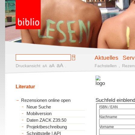
Aktuelles
Serv
aA
aA
Druckansicht
.
Fachstellen
.
Rezen
aA
Literatur
Suchfeld einblen
Rezensionen online open
Neue Suche
ISBN / EAN
Mobilversion
Nachname
Daten ZACK Z39.50
Projektbeschreibung
Vorname
Schnittstelle | API