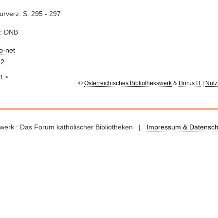
turverz. S. 295 - 297
e: DNB
io-net
2
1
>
©
Österreichisches Bibliothekswerk
&
Horus IT
|
Nutz
kswerk : Das Forum katholischer Bibliotheken |
Impressum & Datensch