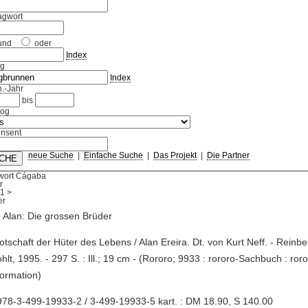
agwort
und
oder
Index
ag
Index
.-Jahr
bis
log
nsent
neue Suche
|
Einfache Suche
|
Das Projekt
|
Die Partner
wort Cágaba
r
1
>
, Alan: Die grossen Brüder
Botschaft der Hüter des Lebens / Alan Ereira. Dt. von Kurt Neff. - Rein
hlt, 1995. - 297 S. : Ill.; 19 cm - (Rororo; 9933 : rororo-Sachbuch : ror
ormation)
78-3-499-19933-2 / 3-499-19933-5 kart. : DM 18.90, S 140.00