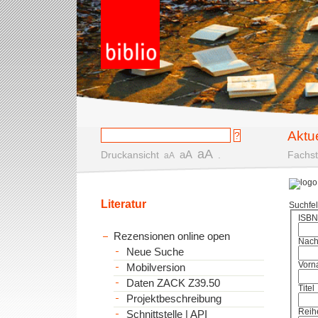
Aktu
aA
aA
Druckansicht
.
Fachst
aA
Literatur
Suchfe
ISBN
Rezensionen online open
Nac
Neue Suche
Vorn
Mobilversion
Daten ZACK Z39.50
Titel
Projektbeschreibung
Reih
Schnittstelle | API