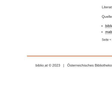
Litera
Quell
bibl
mab
Seite
<
biblio.at © 2023 | Österreichisches Bibliothe