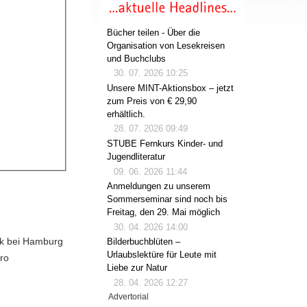
Bücher teilen - Über die
Organisation von Lesekreisen
und Buchclubs
30. 07. 2026 10:25
Unsere MINT-Aktionsbox – jetzt
zum Preis von € 29,90
erhältlich.
28. 07. 2026 09:49
STUBE Fernkurs Kinder- und
Jugendliteratur
09. 06. 2026 11:44
Anmeldungen zu unserem
Sommerseminar sind noch bis
Freitag, den 29. Mai möglich
30. 04. 2026 14:00
bek bei Hamburg
Bilderbuchblüten –
Urlaubslektüre für Leute mit
oro
Liebe zur Natur
28. 04. 2026 12:27
Advertorial