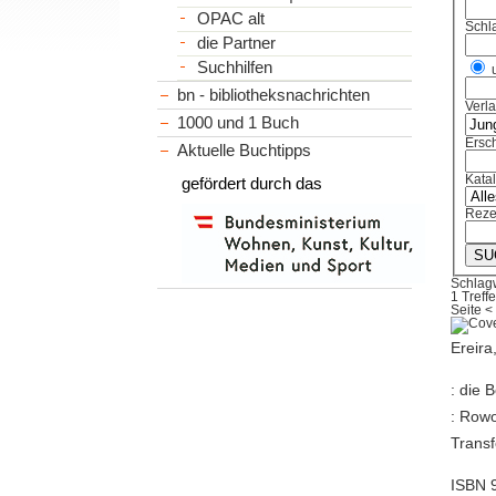
OPAC alt
Schl
die Partner
Suchhilfen
bn - bibliotheksnachrichten
Verl
1000 und 1 Buch
Ersch
Aktuelle Buchtipps
Kata
gefördert durch das
Reze
Schlag
1 Treffe
Seite
<
Ereira
: die 
: Rowo
Transf
ISBN 9