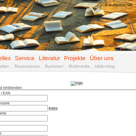
elles
Service
Literatur
Projekte
Über uns
ellen
.
Rezensionen
.
Buchstart
.
Multimedia
.
biblio-blog
ld einblenden
 / EAN
hname
Index
ame
e