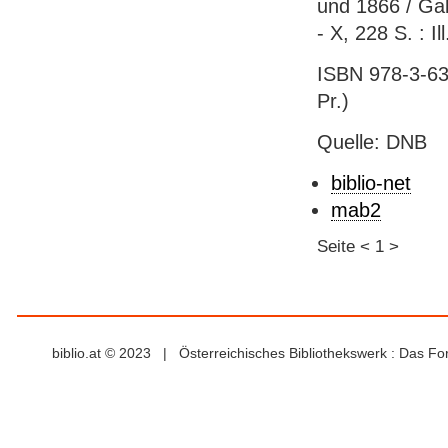
und 1866 / Gab
- X, 228 S. : Il
ISBN 978-3-631
Pr.)
Quelle: DNB
biblio-net
mab2
Seite
<
1
>
biblio.at © 2023 | Österreichisches Bibliothekswerk : Das F