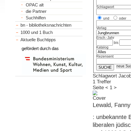
OPAC alt
Schlagwort
die Partner
Suchhilfen
und
oder
bn - bibliotheksnachrichten
Verlag
1000 und 1 Buch
Ersch.-Jahr
Aktuelle Buchtipps
bis
Katalog
gefördert durch das
Rezensent
neue Su
Schlagwort Jacob
1 Treffer
Seite
<
1
>
Lewald, Fanny
: unbekannte B
liberalen jüdi