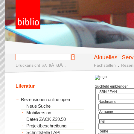
Aktuelles
Serv
aA
aA
Druckansicht
.
Fachstellen
.
Rezen
aA
Literatur
Suchfeld einblenden
ISBN / EAN
Rezensionen online open
Nachname
Neue Suche
Vorname
Mobilversion
Daten ZACK Z39.50
Titel
Projektbeschreibung
Reihe
Schnittstelle | API