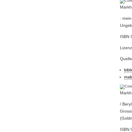
Markha
: mein
Ungekü
ISBN 9
Lizenz
Quell
bibl
mab
Markha
/ Ber
Grosss
(Goldm
ISBN 9