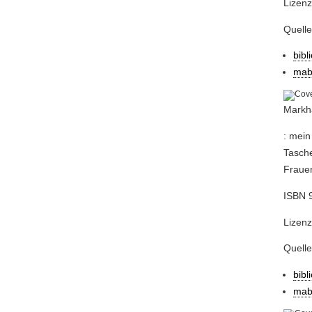
Lizenz
Quell
bibl
mab
Markha
: mein
Tasche
Fraue
ISBN 9
Lizenz
Quell
bibl
mab