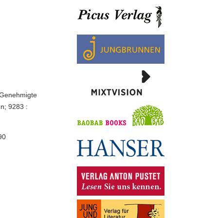
- Genehmigte
n; 9283 :
90