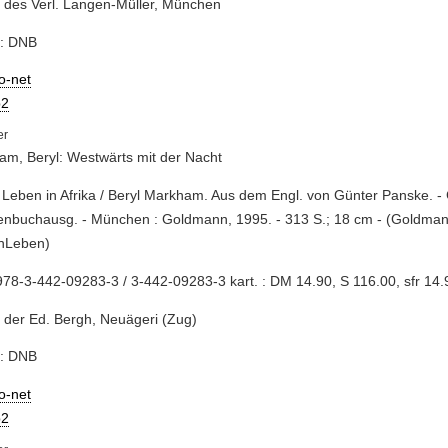
 des Verl. Langen-Müller, München
e: DNB
io-net
2
m, Beryl: Westwärts mit der Nacht
 Leben in Afrika / Beryl Markham. Aus dem Engl. von Günter Panske. 
nbuchausg. - München : Goldmann, 1995. - 313 S.; 18 cm - (Goldman
nLeben)
78-3-442-09283-3 / 3-442-09283-3 kart. : DM 14.90, S 116.00, sfr 14.
 der Ed. Bergh, Neuägeri (Zug)
e: DNB
io-net
2