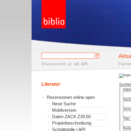
Aktu
aA
aA
Druckansicht
.
Fachst
aA
Literatur
Suchfe
ISBN
Rezensionen online open
Nac
Neue Suche
Vorn
Mobilversion
Daten ZACK Z39.50
Titel
Projektbeschreibung
Reih
Schnittstelle | API