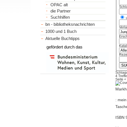
OPAC alt
Schl
die Partner
Suchhilfen
bn - bibliotheksnachrichten
Verl
1000 und 1 Buch
Ersch
Aktuelle Buchtipps
Kata
gefördert durch das
Reze
Schlag
4 Treffe
Seite
<
Markha
: mein
Tasche
ISBN 9