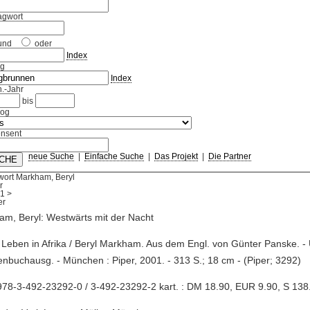
agwort
und
oder
Index
ag
Index
.-Jahr
bis
log
nsent
neue Suche
|
Einfache Suche
|
Das Projekt
|
Die Partner
wort Markham, Beryl
r
1
>
m, Beryl: Westwärts mit der Nacht
 Leben in Afrika / Beryl Markham. Aus dem Engl. von Günter Panske. -
nbuchausg. - München : Piper, 2001. - 313 S.; 18 cm - (Piper; 3292)
78-3-492-23292-0 / 3-492-23292-2 kart. : DM 18.90, EUR 9.90, S 138