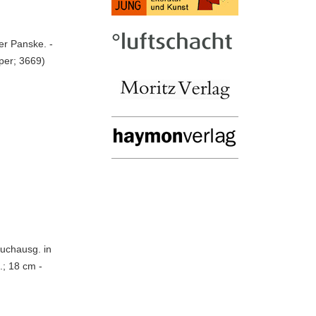
er Panske. -
per; 3669)
uchausg. in
.; 18 cm -