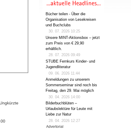
Bücher teilen - Über die
Organisation von Lesekreisen
und Buchclubs
30. 07. 2026 10:25
Unsere MINT-Aktionsbox – jetzt
zum Preis von € 29,90
erhältlich.
28. 07. 2026 09:49
STUBE Fernkurs Kinder- und
Jugendliteratur
09. 06. 2026 11:44
Anmeldungen zu unserem
Sommerseminar sind noch bis
Freitag, den 29. Mai möglich
30. 04. 2026 14:00
 Ungkürzte
Bilderbuchblüten –
Urlaubslektüre für Leute mit
Liebe zur Natur
28. 04. 2026 12:27
.00
Advertorial