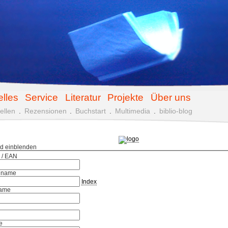
elles
Service
Literatur
Projekte
Über uns
ellen
.
Rezensionen
.
Buchstart
.
Multimedia
.
biblio-blog
ld einblenden
 / EAN
hname
Index
ame
e