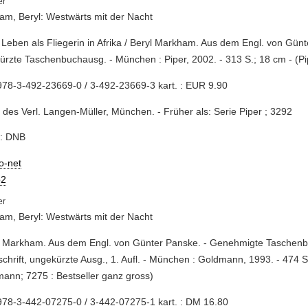
m, Beryl: Westwärts mit der Nacht
 Leben als Fliegerin in Afrika / Beryl Markham. Aus dem Engl. von Günt
rzte Taschenbuchausg. - München : Piper, 2002. - 313 S.; 18 cm - (Pi
78-3-492-23669-0 / 3-492-23669-3 kart. : EUR 9.90
 des Verl. Langen-Müller, München. - Früher als: Serie Piper ; 3292
e: DNB
io-net
2
m, Beryl: Westwärts mit der Nacht
yl Markham. Aus dem Engl. von Günter Panske. - Genehmigte Taschenb
chrift, ungekürzte Ausg., 1. Aufl. - München : Goldmann, 1993. - 474 S
ann; 7275 : Bestseller ganz gross)
78-3-442-07275-0 / 3-442-07275-1 kart. : DM 16.80