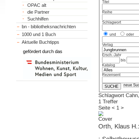
Titel
OPAC alt
die Partner
Reihe
Suchhilfen
Schlagwort
bn - bibliotheksnachrichten
1000 und 1 Buch
und
oder
Aktuelle Buchtipps
Verlag
gefördert durch das
Ersch.-Jahr
bis
Katalog
Rezensent
neue Su
Schlagwort Cahn,
1 Treffer
Seite
<
1
>
Orth, Klaus H.