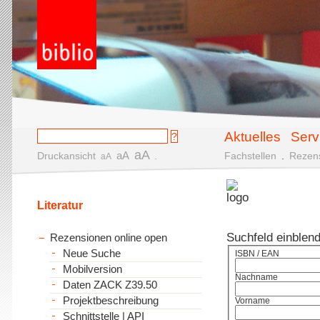
Aktuelles
Serv
aA
aA
Druckansicht
.
Fachstellen
.
Rezen
aA
Literatur
Suchfeld einblen
Rezensionen online open
Neue Suche
ISBN / EAN
Mobilversion
Nachname
Daten ZACK Z39.50
Projektbeschreibung
Vorname
Schnittstelle | API