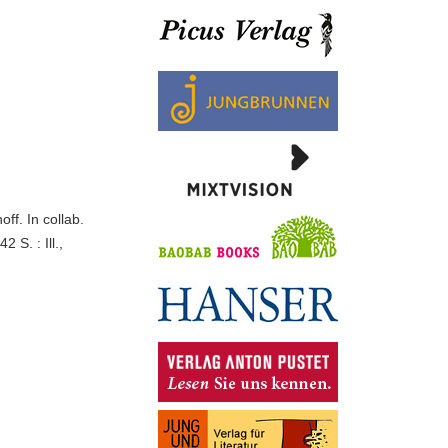
ff. In collab.
 S. : Ill.,