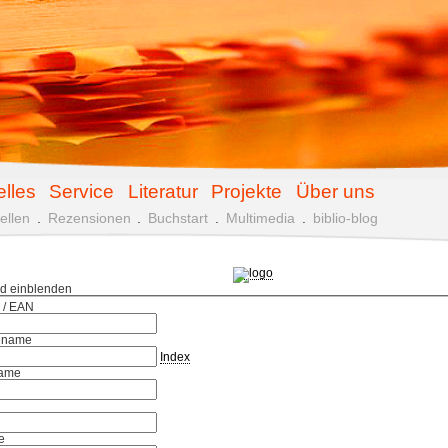
elles
Service
Literatur
Projekte
Über uns
ellen
.
Rezensionen
.
Buchstart
.
Multimedia
.
biblio-blog
ld einblenden
 / EAN
hname
Index
ame
e