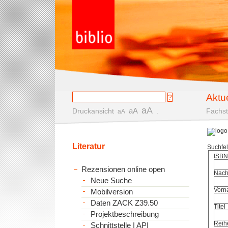
Aktu
aA
aA
Druckansicht
.
Fachst
aA
Literatur
Suchfe
ISBN
Rezensionen online open
Nac
Neue Suche
Vorn
Mobilversion
Daten ZACK Z39.50
Titel
Projektbeschreibung
Reih
Schnittstelle | API