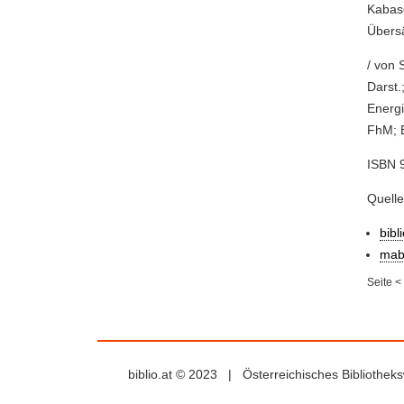
Kabasc
Übers
/ von 
Darst.
Energ
FhM; B
ISBN 9
Quell
bibl
mab
Seite
<
biblio.at © 2023 | Österreichisches Bibliothe