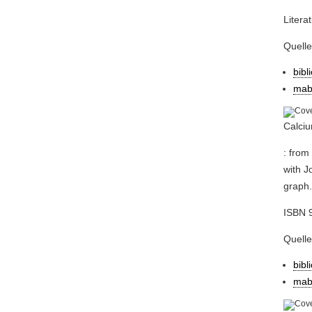
Litera
Quell
bibl
mab
Calci
: from
with J
graph.
ISBN 9
Quell
bibl
mab