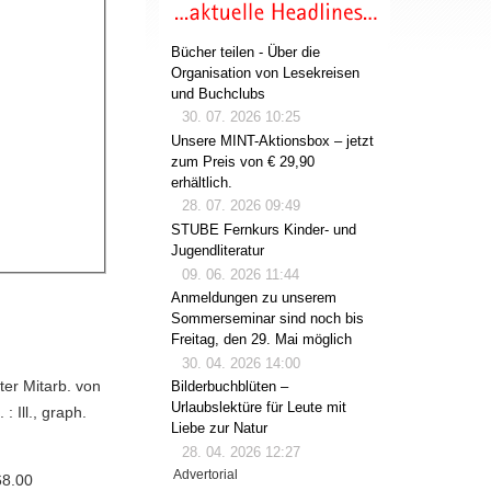
Bücher teilen - Über die
Organisation von Lesekreisen
und Buchclubs
30. 07. 2026 10:25
Unsere MINT-Aktionsbox – jetzt
zum Preis von € 29,90
erhältlich.
28. 07. 2026 09:49
STUBE Fernkurs Kinder- und
Jugendliteratur
09. 06. 2026 11:44
Anmeldungen zu unserem
Sommerseminar sind noch bis
Freitag, den 29. Mai möglich
30. 04. 2026 14:00
ter Mitarb. von
Bilderbuchblüten –
Urlaubslektüre für Leute mit
 Ill., graph.
Liebe zur Natur
28. 04. 2026 12:27
Advertorial
68.00