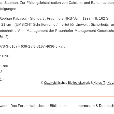
i, Stephan: Zur Fällungskristallisation von Calcium- und Bariumcarbon
ättigungen
Stephan Kabasci. - Stuttgart : Fraunhofer-IRB-Verl., 1997. - II, 162 S. : Il
; 21 cm - (UMSICHT-Schriftenreihe / Institut für Umwelt-, Sicherheits- u
ietechnik e.V. im Management der Fraunhofer-Management-Gesellsch
d. 2)
78-3-8167-4636-2 / 3-8167-4636-5 kart.
e: DNB
io-net
2
1
>
©
Österreichisches Bibliothekswerk
&
Horus IT
|
Nutz
kswerk : Das Forum katholischer Bibliotheken |
Impressum & Datensch