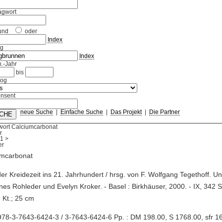
agwort
und
oder
Index
ag
Index
.-Jahr
bis
log
nsent
neue Suche
|
Einfache Suche
|
Das Projekt
|
Die Partner
wort Calciumcarbonat
r
1
>
umcarbonat
der Kreidezeit ins 21. Jahrhundert / hrsg. von F. Wolfgang Tegethoff. Un
es Rohleder und Evelyn Kroker. - Basel : Birkhäuser, 2000. - IX, 342 S. :
, Kt.; 25 cm
78-3-7643-6424-3 / 3-7643-6424-6 Pp. : DM 198.00, S 1768.00, sfr 1