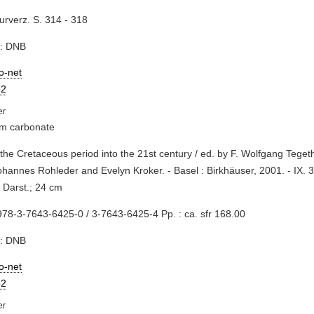
turverz. S. 314 - 318
e: DNB
io-net
2
um carbonate
 the Cretaceous period into the 21st century / ed. by F. Wolfgang Tegetho
ohannes Rohleder and Evelyn Kroker. - Basel : Birkhäuser, 2001. - IX. 342
 Darst.; 24 cm
78-3-7643-6425-0 / 3-7643-6425-4 Pp. : ca. sfr 168.00
e: DNB
io-net
2