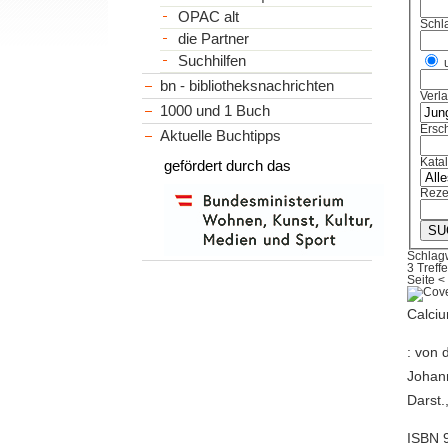
OPAC alt
Schl
die Partner
Suchhilfen
bn - bibliotheksnachrichten
Verl
1000 und 1 Buch
Ersch
Aktuelle Buchtipps
Kata
gefördert durch das
Reze
Schlag
3 Treffe
Seite
<
Calci
: von 
Johann
Darst.
ISBN 9