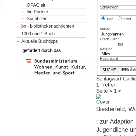
OPAC alt
Schlagwort
die Partner
Suchhilfen
und
oder
bn - bibliotheksnachrichten
Verlag
1000 und 1 Buch
Ersch.-Jahr
Aktuelle Buchtipps
bis
Katalog
gefördert durch das
Rezensent
neue Su
Schlagwort Cailli
1 Treffer
Seite
<
1
>
Biesterfeld, 
: zur Adaption 
Jugendliche u