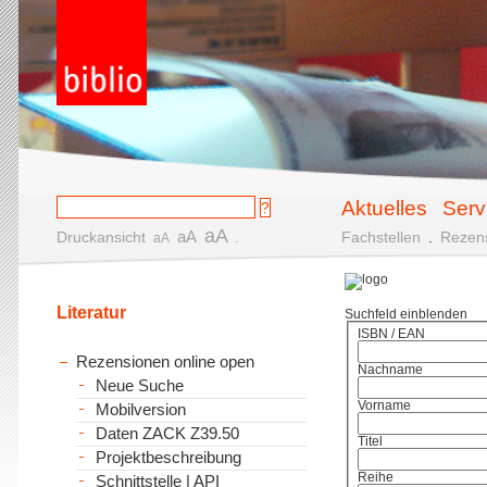
Aktuelles
Serv
aA
aA
Druckansicht
.
Fachstellen
.
Rezen
aA
Literatur
Suchfeld einblenden
ISBN / EAN
Rezensionen online open
Nachname
Neue Suche
Vorname
Mobilversion
Daten ZACK Z39.50
Titel
Projektbeschreibung
Reihe
Schnittstelle | API