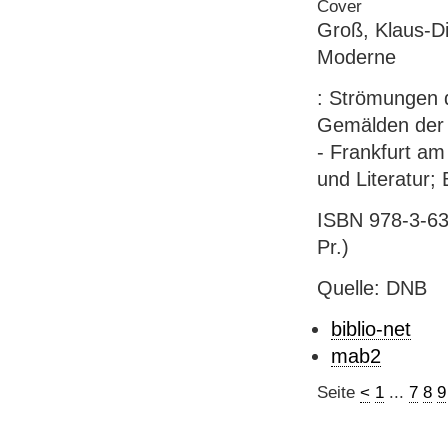
Groß, Klaus-D
Moderne
: Strömungen 
Gemälden der 
- Frankfurt am 
und Literatur; 
ISBN 978-3-631
Pr.)
Quelle: DNB
biblio-net
mab2
Seite
<
1
...
7
8
9