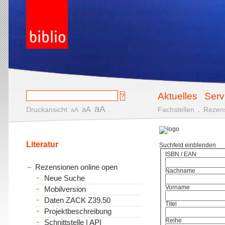
Aktuelles
Serv
aA
aA
Druckansicht
.
Fachstellen
.
Rezen
aA
Literatur
Suchfeld einblenden
ISBN / EAN
Rezensionen online open
Nachname
Neue Suche
Vorname
Mobilversion
Daten ZACK Z39.50
Titel
Projektbeschreibung
Reihe
Schnittstelle | API