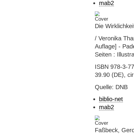
mab2
Die Wirklichke
/ Veronika Tha
Auflage] - Pad
Seiten : Illust
ISBN 978-3-77
39.90 (DE), ci
Quelle: DNB
biblio-net
mab2
Faßbeck, Gero: