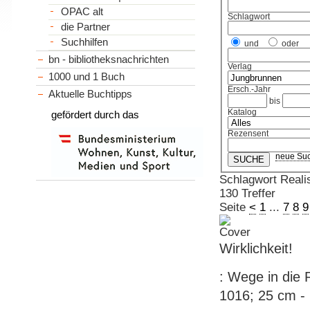
OPAC alt
Schlagwort
die Partner
Suchhilfen
und
oder
bn - bibliotheksnachrichten
Verlag
1000 und 1 Buch
Ersch.-Jahr
Aktuelle Buchtipps
bis
Katalog
gefördert durch das
Rezensent
neue Su
Schlagwort Real
130 Treffer
Seite
<
1
...
7
8
9
Wirklichkeit!
: Wege in die R
1016; 25 cm - 