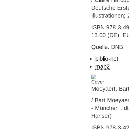
/ Claire Harcu
Deutsche Ersta
Illustrationen;
ISBN 978-3-49
13.00 (DE), EU
Quelle: DNB
biblio-net
mab2
Moeyaert, Bart
/ Bart Moeyaer
- München : dt
Hanser)
ISBN 978-3-42