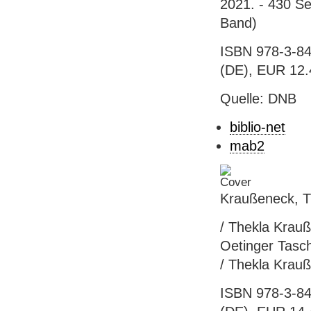
2021. - 430 Se
Band)
ISBN 978-3-84
(DE), EUR 12.
Quelle: DNB
biblio-net
mab2
Kraußeneck, Th
/ Thekla Krauß
Oetinger Tasc
/ Thekla Krau
ISBN 978-3-84