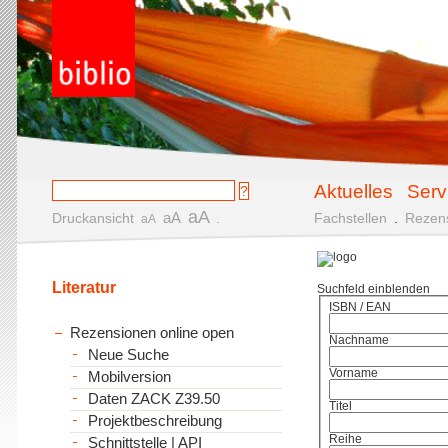
Aktuelles
Serv
aA
aA
Druckansicht
.
Fachstellen
.
Rezen
aA
Literatur
Suchfeld einblenden
ISBN / EAN
Rezensionen online open
Nachname
Neue Suche
Vorname
Mobilversion
Daten ZACK Z39.50
Titel
Projektbeschreibung
Reihe
Schnittstelle | API