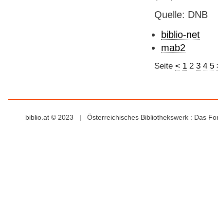
Quelle: DNB
biblio-net
mab2
Seite
<
1
2
3
4
5
biblio.at © 2023 | Österreichisches Bibliothekswerk : Das F