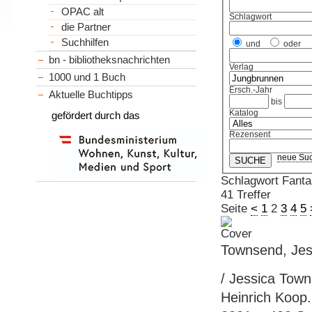
OPAC alt
Schlagwort
die Partner
Suchhilfen
und
oder
bn - bibliotheksnachrichten
Verlag
1000 und 1 Buch
Ersch.-Jahr
Aktuelle Buchtipps
bis
Katalog
gefördert durch das
Rezensent
neue Su
Schlagwort Fanta
41 Treffer
Seite
<
1
2
3
4
5
Townsend, Jes
/ Jessica Town
Heinrich Koop.