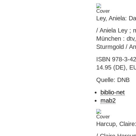
Ley, Aniela: D
/ Aniela Ley ; 
München : dtv, 
Sturmgold / An
ISBN 978-3-42
14.95 (DE), EU
Quelle: DNB
biblio-net
mab2
Harcup, Claire