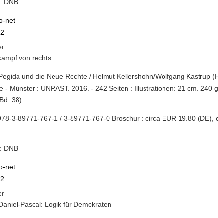
e: DNB
io-net
2
kampf von rechts
 Pegida und die Neue Rechte / Helmut Kellershohn/Wolfgang Kastrup (Hr
e - Münster : UNRAST, 2016. - 242 Seiten : Illustrationen; 21 cm, 240 g 
Bd. 38)
78-3-89771-767-1 / 3-89771-767-0 Broschur : circa EUR 19.80 (DE), 
e: DNB
io-net
2
Daniel-Pascal: Logik für Demokraten