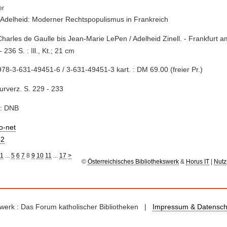
, Adelheid: Moderner Rechtspopulismus in Frankreich
Charles de Gaulle bis Jean-Marie LePen / Adelheid Zinell. - Frankfurt 
 236 S. : Ill., Kt.; 21 cm
78-3-631-49451-6 / 3-631-49451-3 kart. : DM 69.00 (freier Pr.)
turverz. S. 229 - 233
e: DNB
io-net
2
1
...
5
6
7
8
9
10
11
...
17
>
©
Österreichisches Bibliothekswerk
&
Horus IT
|
Nutz
kswerk : Das Forum katholischer Bibliotheken |
Impressum & Datensch