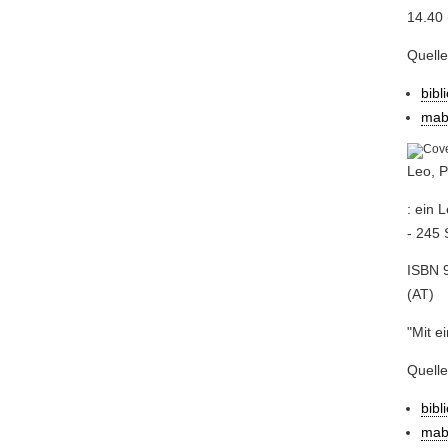
14.40 
Quell
bibl
mab
Leo, P
: ein 
- 245 
ISBN 9
(AT)
"Mit e
Quell
bibl
mab