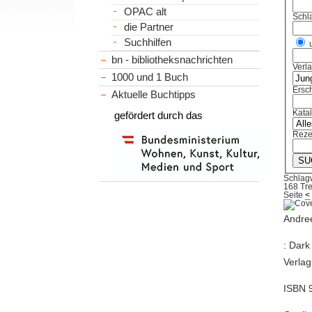
OPAC alt
Schl
die Partner
Suchhilfen
bn - bibliotheksnachrichten
Verl
1000 und 1 Buch
Ersch
Aktuelle Buchtipps
Kata
gefördert durch das
Reze
Schlag
168 Tre
Seite
<
Andree
: Dark
Verlag
ISBN 