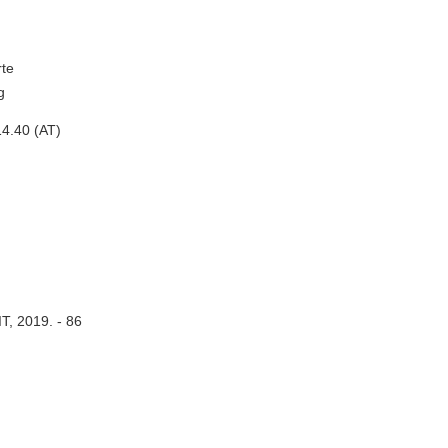
rte
g
4.40 (AT)
IT, 2019. - 86