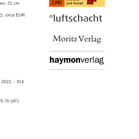
iten; 21 cm
), circa EUR
, 2022. - 314
5.70 (AT)