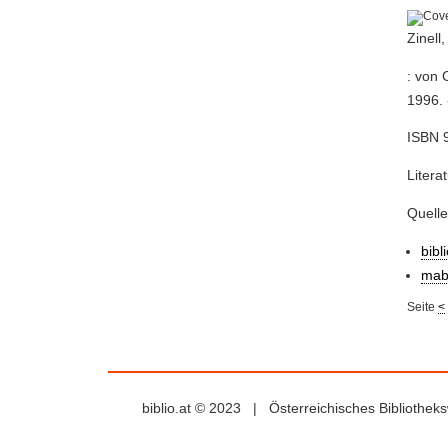
Zinell
: von 
1996. -
ISBN 9
Litera
Quell
bibl
mab
Seite
<
biblio.at © 2023 | Österreichisches Bibliothe