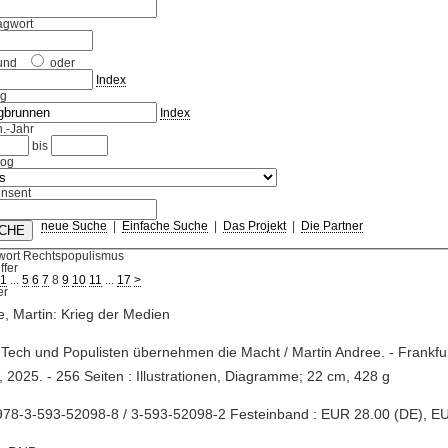
agwort
und
oder
Index
ag
Index
.-Jahr
bis
log
nsent
neue Suche
|
Einfache Suche
|
Das Projekt
|
Die Partner
wort Rechtspopulismus
ffer
1
...
5
6
7
8
9
10
11
...
17
>
, Martin: Krieg der Medien
 Tech und Populisten übernehmen die Macht / Martin Andree. - Frankf
, 2025. - 256 Seiten : Illustrationen, Diagramme; 22 cm, 428 g
978-3-593-52098-8 / 3-593-52098-2 Festeinband : EUR 28.00 (DE), E