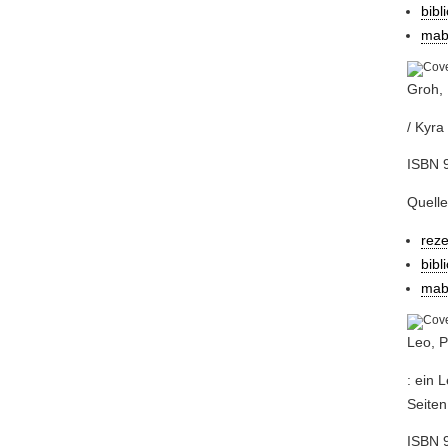
bibl
mab
Groh, 
/ Kyra
ISBN 9
Quell
rez
bibl
mab
Leo, P
: ein 
Seiten
ISBN 9