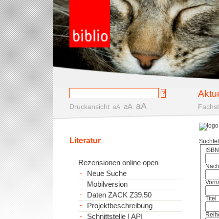
Aktu
aA
aA
Druckansicht
.
Fachst
aA
Literatur
Suchfe
ISBN
Rezensionen online open
Nac
Neue Suche
Vorn
Mobilversion
Daten ZACK Z39.50
Titel
Projektbeschreibung
Reih
Schnittstelle | API