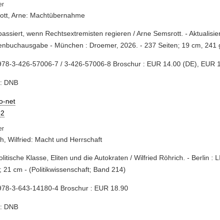
ott, Arne: Machtübernahme
passiert, wenn Rechtsextremisten regieren / Arne Semsrott. - Aktualisie
enbuchausgabe - München : Droemer, 2026. - 237 Seiten; 19 cm, 241 
978-3-426-57006-7 / 3-426-57006-8 Broschur : EUR 14.00 (DE), EUR 1
e: DNB
io-net
2
h, Wilfried: Macht und Herrschaft
politische Klasse, Eliten und die Autokraten / Wilfried Röhrich. - Berlin : L
; 21 cm - (Politikwissenschaft; Band 214)
978-3-643-14180-4 Broschur : EUR 18.90
e: DNB