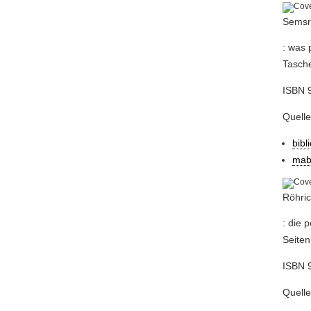
Semsr
: was 
Tasch
ISBN 
Quell
bibl
mab
Röhric
: die 
Seiten
ISBN 
Quell