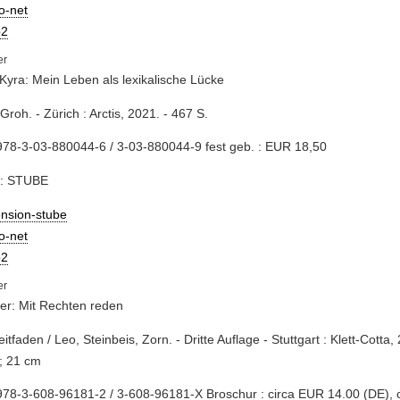
io-net
2
Kyra: Mein Leben als lexikalische Lücke
 Groh. - Zürich : Arctis, 2021. - 467 S.
78-3-03-880044-6 / 3-03-880044-9 fest geb. : EUR 18,50
e: STUBE
ension-stube
io-net
2
er: Mit Rechten reden
Leitfaden / Leo, Steinbeis, Zorn. - Dritte Auflage - Stuttgart : Klett-Cotta,
; 21 cm
78-3-608-96181-2 / 3-608-96181-X Broschur : circa EUR 14.00 (DE), 