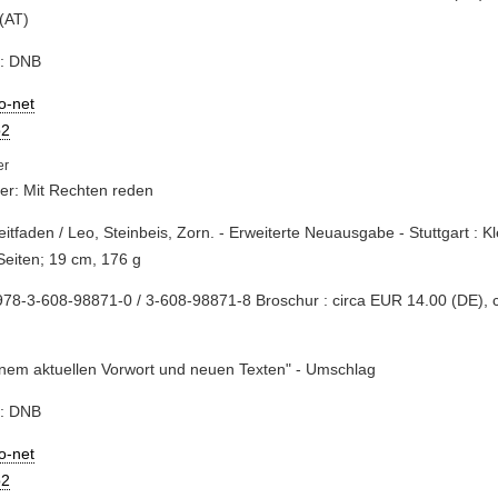
(AT)
e: DNB
io-net
2
er: Mit Rechten reden
Leitfaden / Leo, Steinbeis, Zorn. - Erweiterte Neuausgabe - Stuttgart : Kl
Seiten; 19 cm, 176 g
78-3-608-98871-0 / 3-608-98871-8 Broschur : circa EUR 14.00 (DE), 
inem aktuellen Vorwort und neuen Texten" - Umschlag
e: DNB
io-net
2