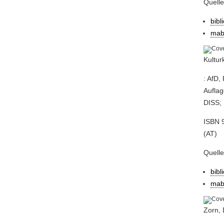
Quell
bibl
mab
Kultur
: AfD,
Auflag
DISS; 
ISBN 9
(AT)
Quell
bibl
mab
Zorn, 