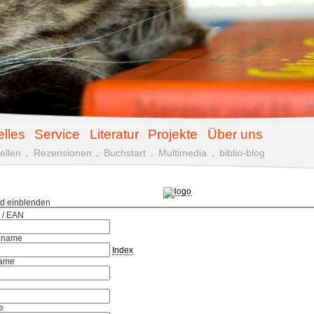
elles
Service
Literatur
Projekte
Über uns
ellen
.
Rezensionen
.
Buchstart
.
Multimedia
.
biblio-blog
ld einblenden
 / EAN
hname
Index
ame
e