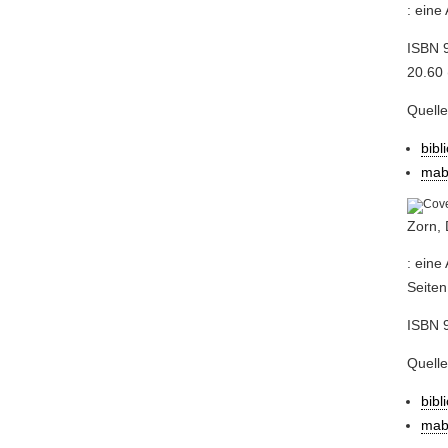
: eine
ISBN 9
20.60 
Quell
bibl
mab
Zorn, 
: eine
Seiten
ISBN 
Quell
bibl
mab