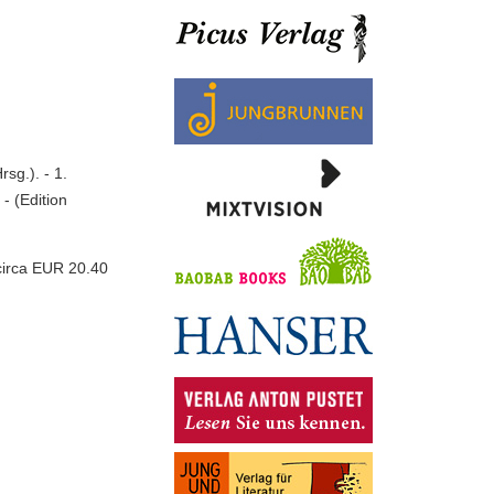
sg.). - 1.
- (Edition
circa EUR 20.40