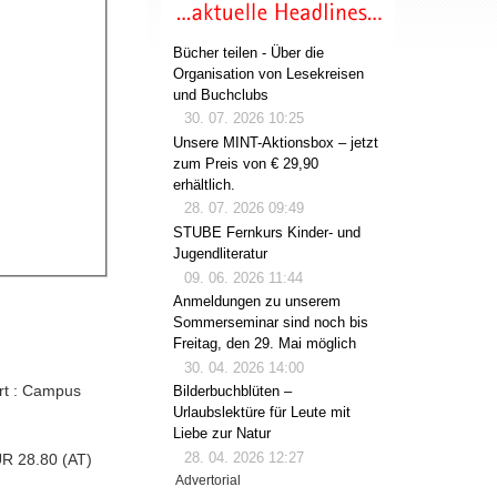
Bücher teilen - Über die
Organisation von Lesekreisen
und Buchclubs
30. 07. 2026 10:25
Unsere MINT-Aktionsbox – jetzt
zum Preis von € 29,90
erhältlich.
28. 07. 2026 09:49
STUBE Fernkurs Kinder- und
Jugendliteratur
09. 06. 2026 11:44
Anmeldungen zu unserem
Sommerseminar sind noch bis
Freitag, den 29. Mai möglich
30. 04. 2026 14:00
urt : Campus
Bilderbuchblüten –
Urlaubslektüre für Leute mit
Liebe zur Natur
28. 04. 2026 12:27
UR 28.80 (AT)
Advertorial