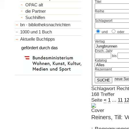
Titel
OPAC alt
die Partner
Reihe
Suchhilfen
Schlagwort
bn - bibliotheksnachrichten
1000 und 1 Buch
und
oder
Aktuelle Buchtipps
Verlag
gefördert durch das
Ersch.-Jahr
bis
Katalog
Rezensent
neue Su
Schlagwort Rech
168 Treffer
Seite
<
1
...
11
1
Reiners, Till: