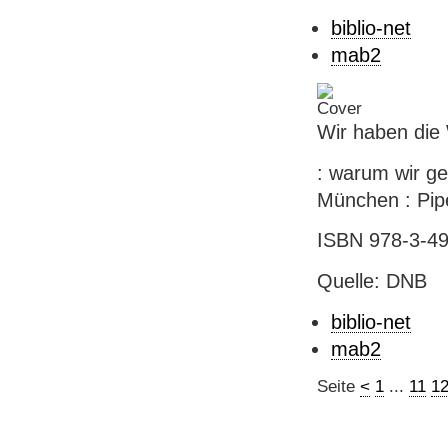
biblio-net
mab2
Wir haben die
: warum wir ger
München : Pipe
ISBN 978-3-49
Quelle: DNB
biblio-net
mab2
Seite
<
1
...
11
1