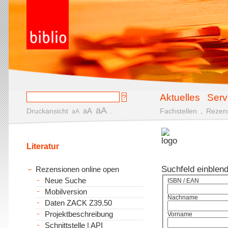
Aktuelles
Serv
aA
aA
Druckansicht
.
Fachstellen
.
Rezen
aA
Literatur
Suchfeld einblen
Rezensionen online open
Neue Suche
ISBN / EAN
Mobilversion
Nachname
Daten ZACK Z39.50
Projektbeschreibung
Vorname
Schnittstelle | API