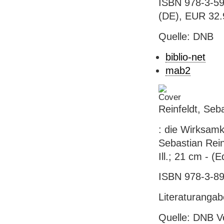
ISBN 978-3-59
(DE), EUR 32.
Quelle: DNB
biblio-net
mab2
Reinfeldt, Seba
: die Wirksamk
Sebastian Reinf
Ill.; 21 cm - (
ISBN 978-3-89
Literaturanga
Quelle: DNB V