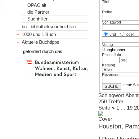
Titel
OPAC alt
die Partner
Reihe
Suchhilfen
Schlagwort
bn - bibliotheksnachrichten
1000 und 1 Buch
und
oder
Aktuelle Buchtipps
Verlag
gefördert durch das
Ersch.-Jahr
bis
Katalog
Rezensent
neue Su
Schlagwort Abent
250 Treffer
Seite
<
1
...
19
2
Houston, Pam: