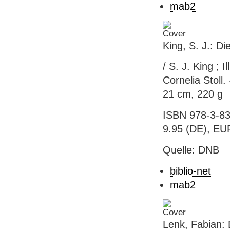
mab2
King, S. J.: Di
/ S. J. King ; 
Cornelia Stoll.
21 cm, 220 g
ISBN 978-3-83
9.95 (DE), EU
Quelle: DNB
biblio-net
mab2
Lenk, Fabian: 