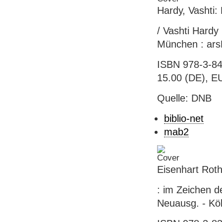
Hardy, Vashti:
/ Vashti Hardy
München : arsE
ISBN 978-3-84
15.00 (DE), EU
Quelle: DNB
biblio-net
mab2
Eisenhart Rot
: im Zeichen d
Neuausg. - Köl