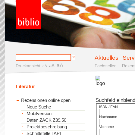
Aktuelles
Serv
aA
aA
Druckansicht
.
Fachstellen
.
Rezen
aA
Literatur
Suchfeld einblen
Rezensionen online open
Neue Suche
ISBN / EAN
Mobilversion
Nachname
Daten ZACK Z39.50
Projektbeschreibung
Vorname
Schnittstelle | API