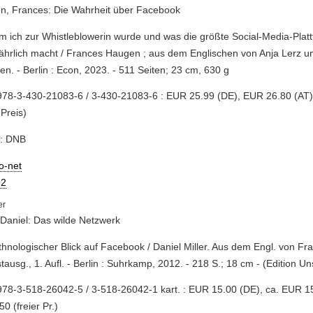
n, Frances: Die Wahrheit über Facebook
m ich zur Whistleblowerin wurde und was die größte Social-Media-Plat
ährlich macht / Frances Haugen ; aus dem Englischen von Anja Lerz u
en. - Berlin : Econ, 2023. - 511 Seiten; 23 cm, 630 g
978-3-430-21083-6 / 3-430-21083-6 : EUR 25.99 (DE), EUR 26.80 (AT
 Preis)
e: DNB
io-net
2
, Daniel: Das wilde Netzwerk
ethnologischer Blick auf Facebook / Daniel Miller. Aus dem Engl. von Fra
stausg., 1. Aufl. - Berlin : Suhrkamp, 2012. - 218 S.; 18 cm - (Edition Un
78-3-518-26042-5 / 3-518-26042-1 kart. : EUR 15.00 (DE), ca. EUR 15
50 (freier Pr.)