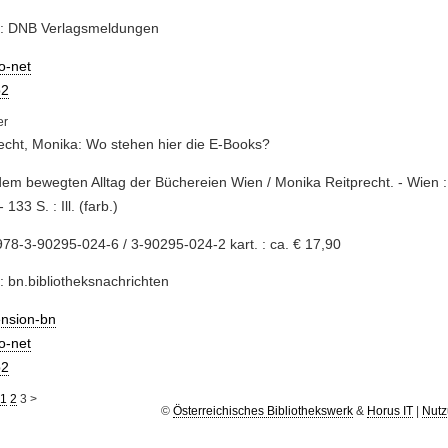
e: DNB Verlagsmeldungen
io-net
2
echt, Monika: Wo stehen hier die E-Books?
dem bewegten Alltag der Büchereien Wien / Monika Reitprecht. - Wien : 
 133 S. : Ill. (farb.)
78-3-90295-024-6 / 3-90295-024-2 kart. : ca. € 17,90
: bn.bibliotheksnachrichten
ension-bn
io-net
2
1
2
3
>
©
Österreichisches Bibliothekswerk
&
Horus IT
|
Nutz