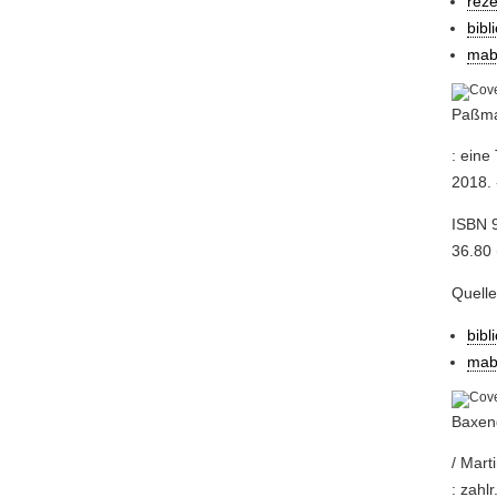
reze
bibl
mab
Paßman
: eine
2018. 
ISBN 
36.80 
Quell
bibl
mab
Baxend
/ Mart
: zahlr