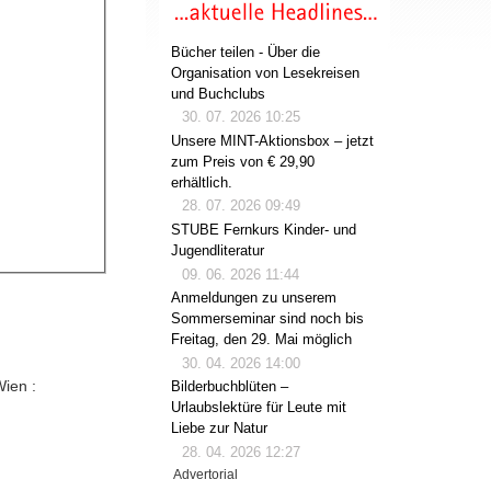
Bücher teilen - Über die
Organisation von Lesekreisen
und Buchclubs
30. 07. 2026 10:25
Unsere MINT-Aktionsbox – jetzt
zum Preis von € 29,90
erhältlich.
28. 07. 2026 09:49
STUBE Fernkurs Kinder- und
Jugendliteratur
09. 06. 2026 11:44
Anmeldungen zu unserem
Sommerseminar sind noch bis
Freitag, den 29. Mai möglich
30. 04. 2026 14:00
Wien :
Bilderbuchblüten –
Urlaubslektüre für Leute mit
Liebe zur Natur
28. 04. 2026 12:27
Advertorial