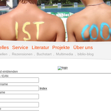
elles
Service
Literatur
Projekte
Über uns
ellen
.
Rezensionen
.
Buchstart
.
Multimedia
.
biblio-blog
ld einblenden
 / EAN
hname
Index
ame
e