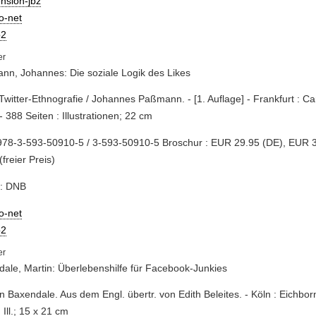
nsion-jbz
io-net
2
n, Johannes: Die soziale Logik des Likes
 Twitter-Ethnografie / Johannes Paßmann. - [1. Auflage] - Frankfurt : C
- 388 Seiten : Illustrationen; 22 cm
978-3-593-50910-5 / 3-593-50910-5 Broschur : EUR 29.95 (DE), EUR 
(freier Preis)
e: DNB
io-net
2
ale, Martin: Überlebenshilfe für Facebook-Junkies
in Baxendale. Aus dem Engl. übertr. von Edith Beleites. - Köln : Eichbor
. Ill.; 15 x 21 cm