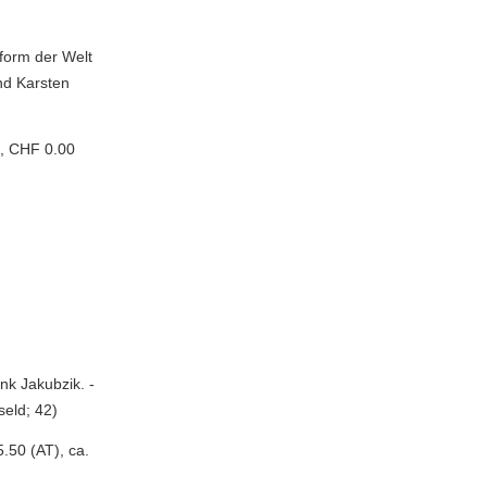
tform der Welt
nd Karsten
), CHF 0.00
nk Jakubzik. -
seld; 42)
.50 (AT), ca.