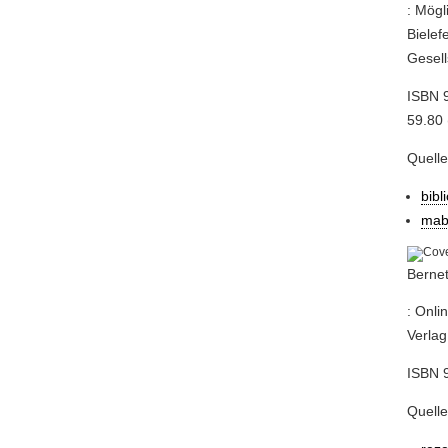
: Mögl
Bielef
Gesell
ISBN 
59.80 
Quell
bibl
mab
Bernet
: Onli
Verlag
ISBN 
Quelle