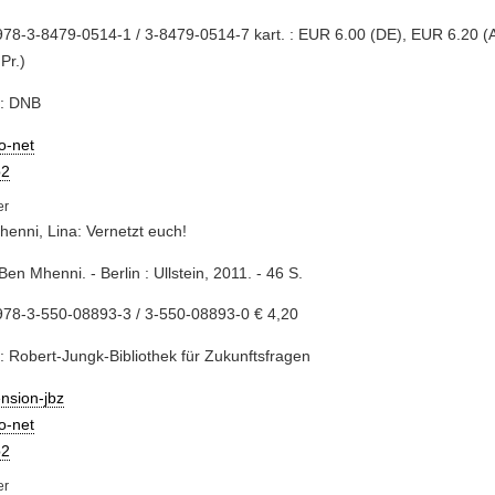
78-3-8479-0514-1 / 3-8479-0514-7 kart. : EUR 6.00 (DE), EUR 6.20 (AT
 Pr.)
e: DNB
io-net
2
enni, Lina: Vernetzt euch!
 Ben Mhenni. - Berlin : Ullstein, 2011. - 46 S.
978-3-550-08893-3 / 3-550-08893-0 € 4,20
: Robert-Jungk-Bibliothek für Zukunftsfragen
nsion-jbz
io-net
2