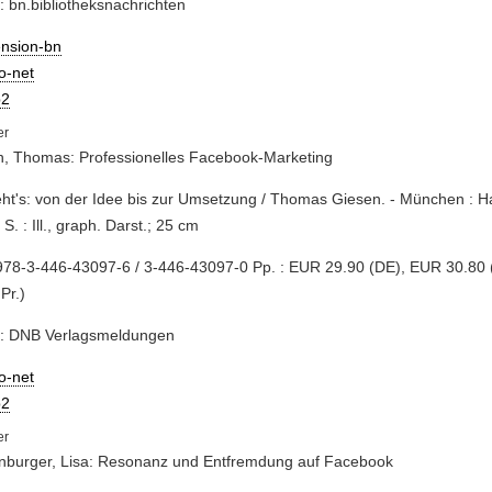
: bn.bibliotheksnachrichten
ension-bn
io-net
2
n, Thomas: Professionelles Facebook-Marketing
eht's: von der Idee bis zur Umsetzung / Thomas Giesen. - München : H
S. : Ill., graph. Darst.; 25 cm
78-3-446-43097-6 / 3-446-43097-0 Pp. : EUR 29.90 (DE), EUR 30.80 (
 Pr.)
e: DNB Verlagsmeldungen
io-net
2
nburger, Lisa: Resonanz und Entfremdung auf Facebook