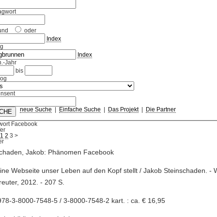
agwort
und
oder
Index
ag
Index
.-Jahr
bis
log
nsent
neue Suche
|
Einfache Suche
|
Das Projekt
|
Die Partner
wort Facebook
fer
1
2
3
>
schaden, Jakob: Phänomen Facebook
eine Webseite unser Leben auf den Kopf stellt / Jakob Steinschaden. - 
euter, 2012. - 207 S.
78-3-8000-7548-5 / 3-8000-7548-2 kart. : ca. € 16,95