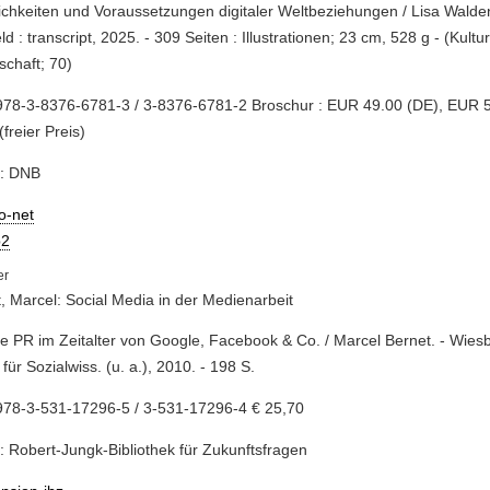
ichkeiten und Voraussetzungen digitaler Weltbeziehungen / Lisa Walde
eld : transcript, 2025. - 309 Seiten : Illustrationen; 23 cm, 528 g - (Kultu
schaft; 70)
978-3-8376-6781-3 / 3-8376-6781-2 Broschur : EUR 49.00 (DE), EUR 
(freier Preis)
e: DNB
io-net
2
, Marcel: Social Media in der Medienarbeit
ne PR im Zeitalter von Google, Facebook & Co. / Marcel Bernet. - Wies
 für Sozialwiss. (u. a.), 2010. - 198 S.
978-3-531-17296-5 / 3-531-17296-4 € 25,70
: Robert-Jungk-Bibliothek für Zukunftsfragen