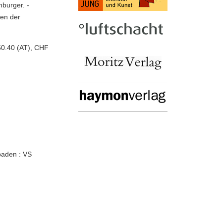
nburger. -
ren der
50.40 (AT), CHF
baden : VS