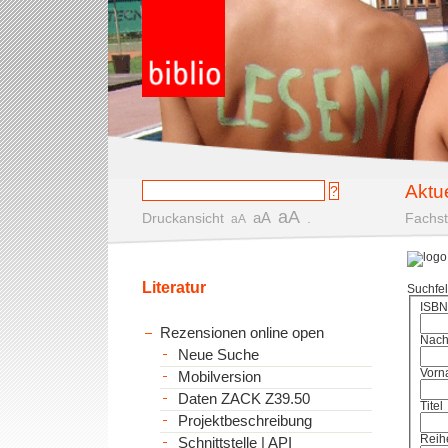
Aktu
aA
aA
Druckansicht
.
Fachst
aA
Literatur
Suchfe
ISBN
Rezensionen online open
Nac
Neue Suche
Vorn
Mobilversion
Daten ZACK Z39.50
Titel
Projektbeschreibung
Reih
Schnittstelle | API