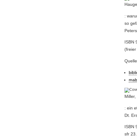
Hauge
: waru
so gef
Peters
ISBN 
(freier
Quell
bibl
mab
Miller
: ein 
Dt. Er
ISBN 9
sfr 23.