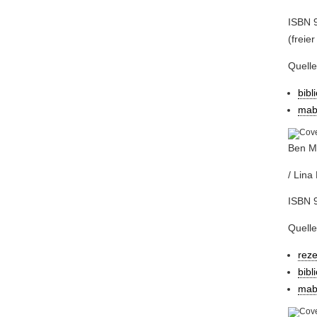
ISBN 9
(freier
Quell
bibl
mab
Ben Mh
/ Lina
ISBN 
Quelle
reze
bibl
mab