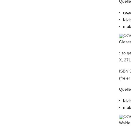
Quelle
rez
bibl
mab
Giese
: so g
X, 271 
ISBN 9
(freier
Quell
bibl
mab
Walde