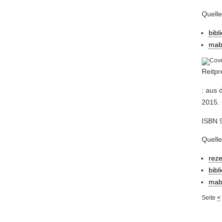
Quell
bibl
mab
Reitpr
: aus 
2015. -
ISBN 9
Quelle
rez
bibl
mab
Seite
<