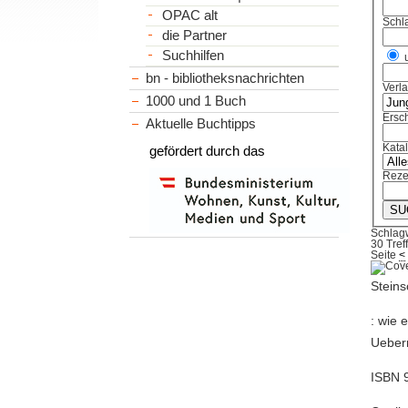
OPAC alt
Schl
die Partner
Suchhilfen
bn - bibliotheksnachrichten
Verl
1000 und 1 Buch
Ersch
Aktuelle Buchtipps
Kata
gefördert durch das
Reze
Schlag
30 Tref
Seite
<
Stein
: wie 
Ueberr
ISBN 9