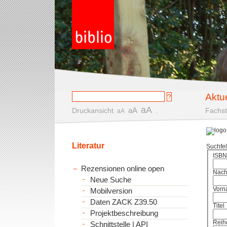
Aktu
aA
aA
Druckansicht
.
Fachst
aA
Literatur
Suchfe
ISBN
Rezensionen online open
Nac
Neue Suche
Vorn
Mobilversion
Daten ZACK Z39.50
Titel
Projektbeschreibung
Reih
Schnittstelle | API