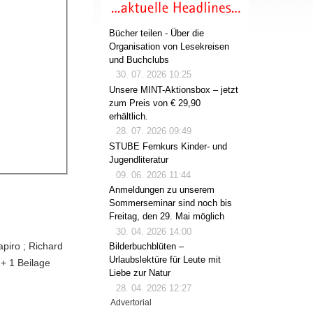
Bücher teilen - Über die
Organisation von Lesekreisen
und Buchclubs
30. 07. 2026 10:25
Unsere MINT-Aktionsbox – jetzt
zum Preis von € 29,90
erhältlich.
28. 07. 2026 09:49
STUBE Fernkurs Kinder- und
Jugendliteratur
09. 06. 2026 11:44
Anmeldungen zu unserem
Sommerseminar sind noch bis
Freitag, den 29. Mai möglich
30. 04. 2026 14:00
apiro ; Richard
Bilderbuchblüten –
Urlaubslektüre für Leute mit
l + 1 Beilage
Liebe zur Natur
28. 04. 2026 12:27
Advertorial