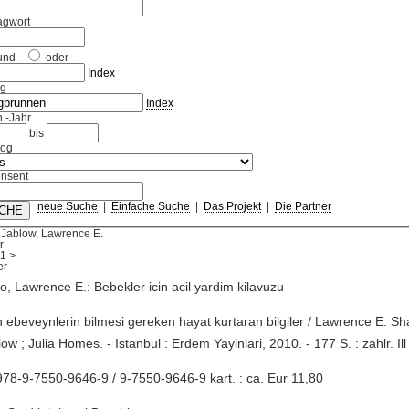
agwort
und
oder
Index
ag
Index
.-Jahr
bis
log
nsent
neue Suche
|
Einfache Suche
|
Das Projekt
|
Die Partner
 Jablow, Lawrence E.
r
1
>
o, Lawrence E.: Bebekler icin acil yardim kilavuzu
n ebeveynlerin bilmesi gereken hayat kurtaran bilgiler / Lawrence E. Sh
low ; Julia Homes. - Istanbul : Erdem Yayinlari, 2010. - 177 S. : zahlr. Il
78-9-7550-9646-9 / 9-7550-9646-9 kart. : ca. Eur 11,80