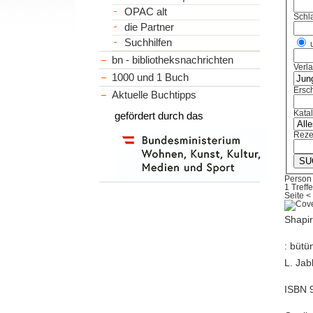
OPAC alt
Schl
die Partner
Suchhilfen
bn - bibliotheksnachrichten
Verl
1000 und 1 Buch
Ersch
Aktuelle Buchtipps
Kata
gefördert durch das
Reze
Person
1 Treffe
Seite
<
Shapir
: bütü
L. Jab
ISBN 9