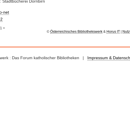
: Stadtbücherei Dornbirn
io-net
2
1
>
©
Österreichisches Bibliothekswerk
&
Horus IT
|
Nutz
kswerk : Das Forum katholischer Bibliotheken |
Impressum & Datensch