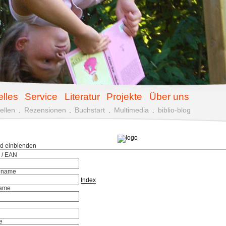
elles
Service
Literatur
Projekte
Über uns
ellen
.
Rezensionen
.
Buchstart
.
Multimedia
.
biblio-blog
ld einblenden
 / EAN
hname
Index
ame
e