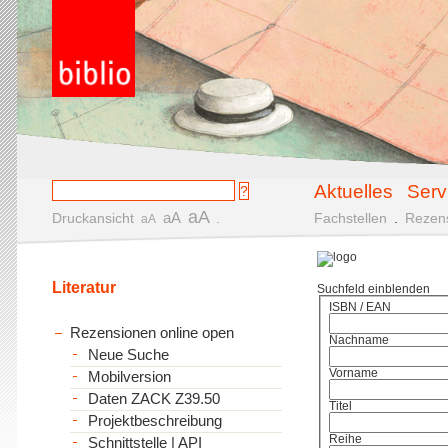
Aktuelles
Serv
aA
aA
Druckansicht
.
Fachstellen
.
Rezen
aA
Literatur
Suchfeld einblenden
ISBN / EAN
Rezensionen online open
Nachname
Neue Suche
Vorname
Mobilversion
Daten ZACK Z39.50
Titel
Projektbeschreibung
Reihe
Schnittstelle | API