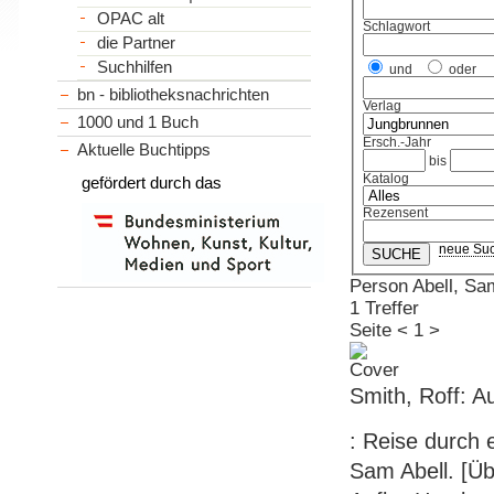
OPAC alt
Schlagwort
die Partner
Suchhilfen
und
oder
bn - bibliotheksnachrichten
Verlag
1000 und 1 Buch
Ersch.-Jahr
Aktuelle Buchtipps
bis
Katalog
gefördert durch das
Rezensent
neue Su
Person Abell, Sam 
1 Treffer
Seite
<
1
>
Smith, Roff: Au
: Reise durch 
Sam Abell. [Üb